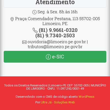
Atendimento
Seg. à Sex. 8h às 16h
Praça Comendador Pestana, 113 55702-005
Limoeiro, PE
(81) 9.9661-0320
(81) 9.7340-2503
ouvidoria@limoeiro.pe.gov.br |
tributos@limoeiro.pe.gov.br
e-SIC
Todos os Direitos Reservados | Limoeiro-PE CEP: 55702-005 | MUNICÍPIO
DE LIMOEIRO - CNPJ: 11.097.292/0001-49
Desenvolvido com o CMS de código aberto
WordPress
Por
Ultra Já - Soluções Web