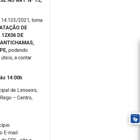
E NO ART. Nº 75,
º 14.133/2021, torna
ATAÇÃO DE
 12X06 DE
 ANTICHAMAS,
-PE,
podendo
úteis, a contar
às 14:00h
ipal de Limoeiro,
 Rego – Centro,
cípio
o E-mail: