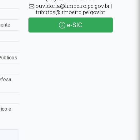
ouvidoria@limoeiro.pe.gov.br |
tributos@limoeiro.pe.gov.br
e-SIC
iente
Públicos
efesa
ico e