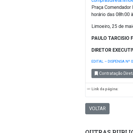
comprasdireta.limo
Praça Comendador P
horário das 08h:00 
Limoeiro, 25 de mai
PAULO TARCISIO 
DIRETOR EXECUT
EDITAL – DISPENSA Nº 
Contratação Diret
Link da página:
VOLTAR
OUTRAS PUBLI