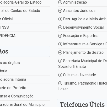
oladoria-Geral do Estado
Administração
nal de Contas do Estado
Assuntos Jurídicos
o Oficial
Des. Agrícola e Meio Amb
INSS
Desenvolvimento Social
IDÊNCIA
Educação e Esportes
Infraestrutura e Serviços 
ãos
Planejamento da Gestão
Secretaria Municipal de D
s os órgãos
Social e Trânsito
oria
Cultura e Juventude
oladoria Interna
Turismo, Patrimônio Histór
ete do Prefeito
Lazer
ensa e Comunicação
Telefones Úteis
radoria Geral do Município