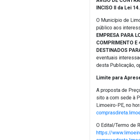
AVISO DE CONTRAT
INCISO II da Lei 1
O Município de Limo
público aos interes
EMPRESA PARA LO
COMPRIMENTO E 
DESTINADOS PARA
eventuais interessa
desta Publicação, o
Limite para Apres
A proposta de Preço
sito a com sede à 
Limoeiro-PE, no horá
comprasdireta.limo
O Edital/Termo de R
https://www.limoeir