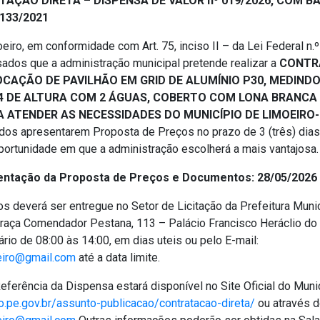
AÇÃO DIRETA – DISPENSA DE VALOR nº 019/2026, COM BAS
4.133/2021
eiro, em conformidade com Art. 75, inciso II – da Lei Federal n.
sados que a administração municipal pretende realizar a
CONTR
CAÇÃO DE PAVILHÃO EM GRID DE ALUMÍNIO P30, MEDINDO
4 DE ALTURA COM 2 ÁGUAS, COBERTO COM LONA BRANCA
 ATENDER AS NECESSIDADES DO MUNICÍPIO DE LIMOEIRO
dos apresentarem Proposta de Preços no prazo de 3 (três) dias 
portunidade em que a administração escolherá a mais vantajosa.
entação da Proposta de Preços e Documentos: 28/05/2026 
s deverá ser entregue no Setor de Licitação da Prefeitura Munic
Praça Comendador Pestana, 113 – Palácio Francisco Heráclio do
rio de 08:00 às 14:00, em dias uteis ou pelo E-mail:
eiro@gmail.com
até a data limite.
eferência da Dispensa estará disponível no Site Oficial do Muni
o.pe.gov.br/assunto-publicacao/contratacao-direta/
ou através d