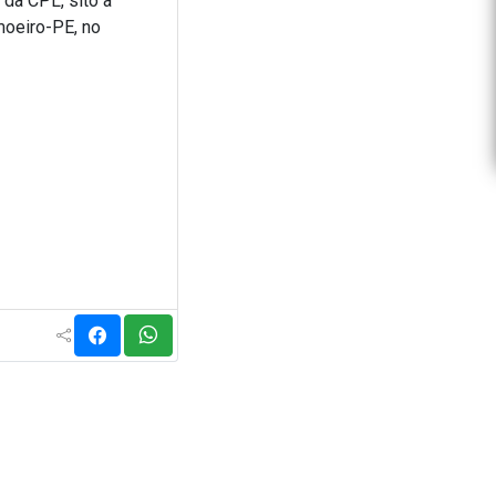
da CPL, sito a
moeiro-PE, no