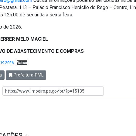
eiro@gmail.com
Outras informações poderão ser obtidas na Sala 
estana, 113 – Palácio Francisco Heráclio do Rego – Centro, Li
às 12h:00 de segunda a sexta feira.
o de 2026.
FERRER MELO MACIEL
IVO DE ABASTECIMENTO E COMPRAS
019.2026
Baixar
a
Prefeitura-PML
CAÇÕES