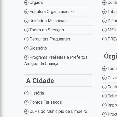
Órgãos
Contr
Estrutura Organizacional
Tribu
Unidades Municipais
Diári
Todos os Serviços
MEU 
Perguntas Frequentes
PREV
Glossário
Órg
Programa Prefeitas e Prefeitos
Amigos da Criança
Todo
Ouvid
A Cidade
Contr
História
Gabin
Pontos Turísticos
Impr
CEPs do Município de Limoeiro
Procu