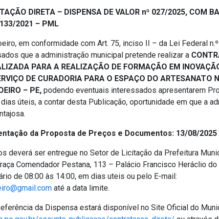
AÇÃO DIRETA – DISPENSA DE VALOR nº 027/2025, COM BAS
4.133/2021 – PML
eiro, em conformidade com Art. 75, inciso II – da Lei Federal n.
sados que a administração municipal pretende realizar a
CONTR
ALIZADA PARA A REALIZAÇÃO DE FORMAÇÃO EM INOVAÇÃ
ERVIÇO DE CURADORIA PARA O ESPAÇO DO ARTESANATO 
OEIRO – PE,
podendo eventuais interessados apresentarem Pr
) dias úteis, a contar desta Publicação, oportunidade em que a a
ntajosa.
entação da Proposta de Preços e Documentos: 13/08/2025 
s deverá ser entregue no Setor de Licitação da Prefeitura Munic
Praça Comendador Pestana, 113 – Palácio Francisco Heráclio do
rio de 08:00 às 14:00, em dias uteis ou pelo E-mail:
eiro@gmail.com
até a data limite.
eferência da Dispensa estará disponível no Site Oficial do Muni