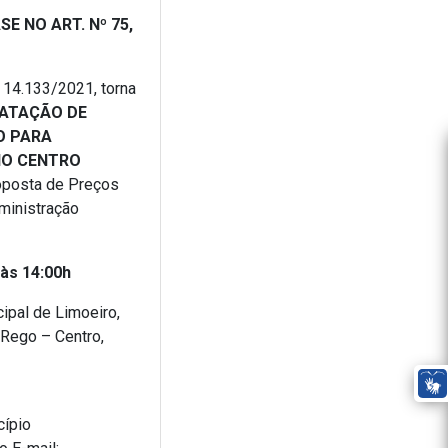
E NO ART. Nº 75,
º 14.133/2021, torna
ATAÇÃO DE
O PARA
NO CENTRO
oposta de Preços
dministração
às 14:00h
ipal de Limoeiro,
 Rego – Centro,
cípio