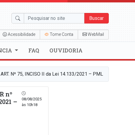
Buscar
Acessibilidade
Tome Conta
WebMail
NCIA
FAQ
OUVIDORIA
. Nº 75, INCISO II da Lei 14.133/2021 – PML
R nº
08/08/2025
2021 –
às 10h18