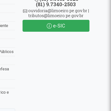
(81) 9.7340-2503
ouvidoria@limoeiro.pe.gov.br |
tributos@limoeiro.pe.gov.br
e-SIC
iente
Públicos
efesa
ico e