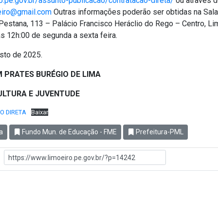
o.pe.gov.br/assunto-publicacao/contratacao-direta/
ou através d
eiro@gmail.com
Outras informações poderão ser obtidas na Sala 
estana, 113 – Palácio Francisco Heráclio do Rego – Centro, Li
às 12h:00 de segunda a sexta feira.
sto de 2025.
 PRATES BURÉGIO DE LIMA
ULTURA E JUVENTUDE
O DIRETA
Baixar
a
Fundo Mun. de Educação - FME
Prefeitura-PML