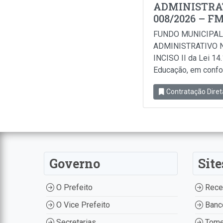
ADMINISTRAT
008/2026 – F
FUNDO MUNICIPAL
ADMINISTRATIVO N
INCISO II da Lei 14
Educação, em conform
Contratação Diret
Governo
Site
O Prefeito
Recei
O Vice Prefeito
Banco
Secretarias
Tome