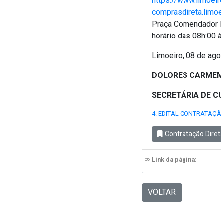
https://www.limoeir
comprasdireta.limo
Praça Comendador P
horário das 08h:00 
Limoeiro, 08 de ago
DOLORES CARMEM
SECRETÁRIA DE C
4. EDITAL CONTRATAÇÃ
Contratação Diret
Link da página:
VOLTAR