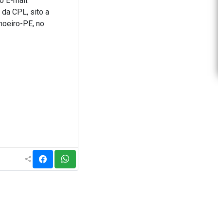
o E-mail:
da CPL, sito a
moeiro-PE, no