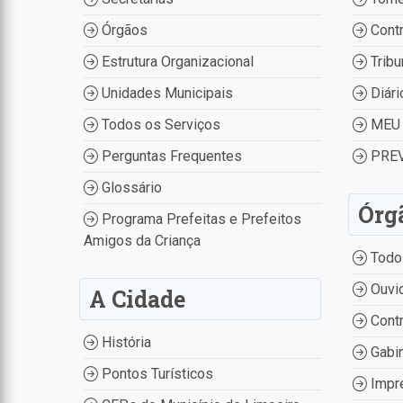
Órgãos
Contr
Estrutura Organizacional
Tribu
Unidades Municipais
Diári
Todos os Serviços
MEU 
Perguntas Frequentes
PREV
Glossário
Órg
Programa Prefeitas e Prefeitos
Amigos da Criança
Todo
Ouvid
A Cidade
Contr
História
Gabin
Pontos Turísticos
Impr