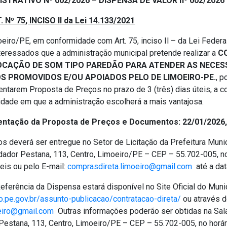
ISTRATIVO Nº
002/2026
– DISPENSA DE VALOR nº
002/2026
. Nº 75, INCISO II da Lei 14.133/2021
eiro/PE, em conformidade com Art. 75, inciso Il – da Lei Federa
nteressados que a administração municipal pretende realizar a
C
OCAÇÃO DE SOM TIPO PAREDÃO PARA ATENDER AS NECES
S PROMOVIDOS E/OU APOIADOS PELO DE LIMOEIRO-PE
.
, 
ntarem Proposta de Preços no prazo de 3 (três) dias úteis, a c
idade em que a administração escolherá a mais vantajosa.
entação da Proposta de Preços e Documentos: 22/01/2026,
s deverá ser entregue no Setor de Licitação da Prefeitura Munic
ador Pestana, 113, Centro, Limoeiro/PE – CEP – 55.702-005, no
teis ou pelo E-mail:
comprasdireta.limoeiro@gmail.com
até a data
eferência da Dispensa estará disponível no Site Oficial do Muni
o.pe.gov.br/assunto-publicacao/contratacao-direta/
ou através d
eiro@gmail.com
Outras informações poderão ser obtidas na Sala
estana, 113, Centro, Limoeiro/PE – CEP – 55.702-005, no horár