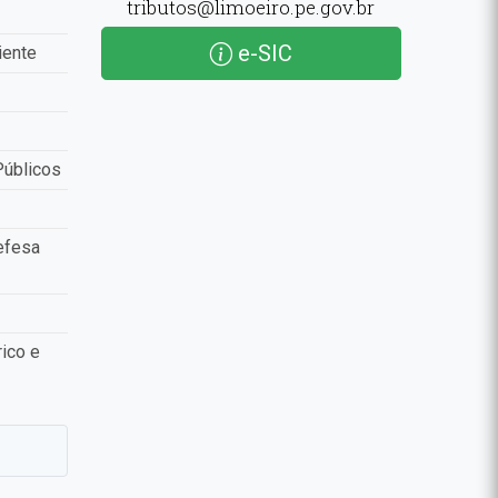
tributos@limoeiro.pe.gov.br
e-SIC
iente
Públicos
efesa
ico e