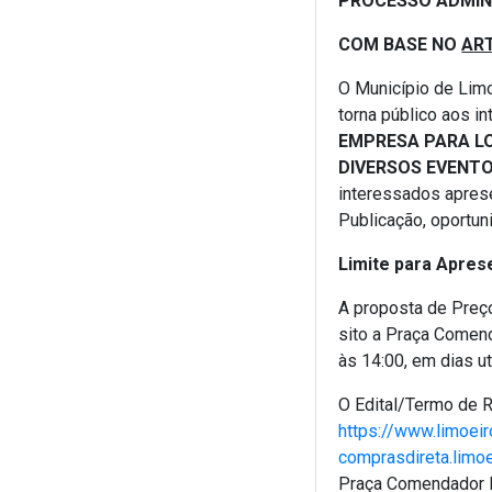
PROCESSO ADMIN
COM BASE NO
ART
O Município de Limo
torna público aos i
EMPRESA PARA L
DIVERSOS EVENTO
interessados aprese
Publicação, oportun
Limite para Apres
A proposta de Preço
sito a Praça Comend
às 14:00, em dias u
O Edital/Termo de R
https://www.limoeir
comprasdireta.limo
Praça Comendador P