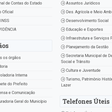
nal de Contas do Estado
Assuntos Jurídicos
o Oficial
Des. Agrícola e Meio Amb
INSS
Desenvolvimento Social
IDÊNCIA
Educação e Esportes
Infraestrutura e Serviços 
ãos
Planejamento da Gestão
Secretaria Municipal de D
s os órgãos
Social e Trânsito
oria
Cultura e Juventude
oladoria Interna
Turismo, Patrimônio Histór
ete do Prefeito
Lazer
ensa e Comunicação
Telefones Úteis
radoria Geral do Município