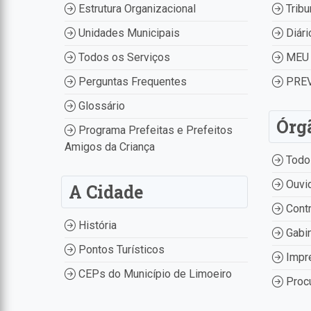
Estrutura Organizacional
Tribu
Unidades Municipais
Diári
Todos os Serviços
MEU 
Perguntas Frequentes
PREV
Glossário
Órg
Programa Prefeitas e Prefeitos
Amigos da Criança
Todo
Ouvid
A Cidade
Contr
História
Gabin
Pontos Turísticos
Impr
CEPs do Município de Limoeiro
Procu