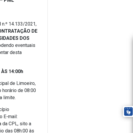
 – PML
l n.º 14.133/2021,
ONTRATAÇÃO DE
SIDADES DOS
podendo eventuais
ontar desta
 ÀS 14:00h
ipal de Limoeiro,
 horário de 08:00
 limite.
cípio
o E-mail:
 da CPL, sito a
io das 08h:00 às