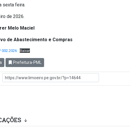
 sexta feira.
eiro de 2026.
rrer Melo Maciel
tivo de Abastecimento e Compras
º 002.2026
Baixar
a
Prefeitura-PML
CAÇÕES