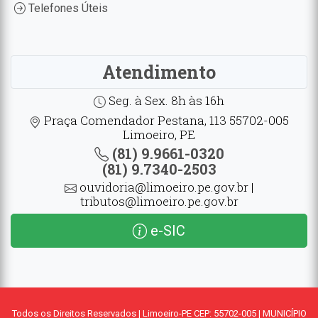
Telefones Úteis
Atendimento
Seg. à Sex. 8h às 16h
Praça Comendador Pestana, 113 55702-005
Limoeiro, PE
(81) 9.9661-0320
(81) 9.7340-2503
ouvidoria@limoeiro.pe.gov.br |
tributos@limoeiro.pe.gov.br
e-SIC
Todos os Direitos Reservados | Limoeiro-PE CEP: 55702-005 | MUNICÍPIO