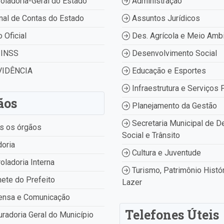
oladoria-Geral do Estado
Administração
nal de Contas do Estado
Assuntos Jurídicos
o Oficial
Des. Agrícola e Meio Amb
INSS
Desenvolvimento Social
IDÊNCIA
Educação e Esportes
Infraestrutura e Serviços 
ãos
Planejamento da Gestão
Secretaria Municipal de D
s os órgãos
Social e Trânsito
oria
Cultura e Juventude
oladoria Interna
Turismo, Patrimônio Histór
ete do Prefeito
Lazer
ensa e Comunicação
Telefones Úteis
radoria Geral do Município