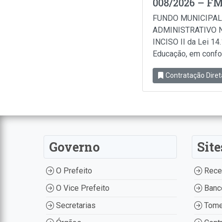
008/2026 – F
FUNDO MUNICIPAL
ADMINISTRATIVO N
INCISO II da Lei 14
Educação, em conform
Contratação Diret
Governo
Site
O Prefeito
Recei
O Vice Prefeito
Banco
Secretarias
Tome