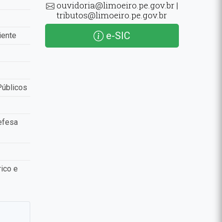
ouvidoria@limoeiro.pe.gov.br |
tributos@limoeiro.pe.gov.br
e-SIC
iente
Públicos
efesa
ico e