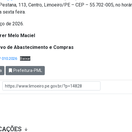
estana, 113, Centro, Limoeiro/PE – CEP – 55.702-005, no horár
 sexta feira.
rço de 2026.
rrer Melo Maciel
tivo de Abastecimento e Compras
º 010.2026
Baixar
a
Prefeitura-PML
CAÇÕES