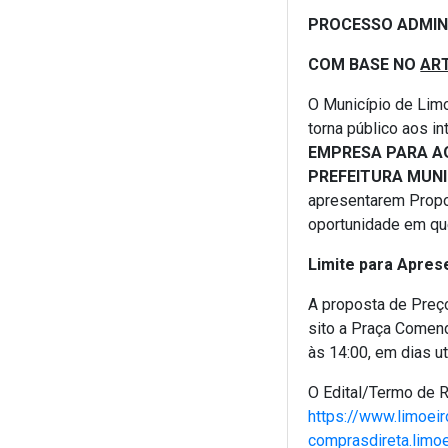
PROCESSO ADMIN
COM BASE NO
ART
O Município de Limo
torna público aos i
EMPRESA PARA A
PREFEITURA MUNI
apresentarem Propos
oportunidade em que
Limite para Apres
A proposta de Preço
sito a Praça Comend
às 14:00, em dias u
O Edital/Termo de R
https://www.limoeir
comprasdireta.limo