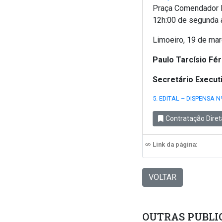
Praça Comendador P
12h:00 de segunda a
Limoeiro, 19 de ma
Paulo Tarcísio Fé
Secretário Execu
5. EDITAL – DISPENSA N
Contratação Diret
Link da página:
VOLTAR
OUTRAS PUBLI