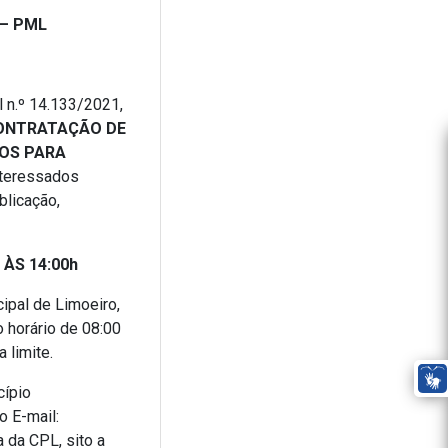
 – PML
l n.º 14.133/2021,
ONTRATAÇÃO DE
OS PARA
nteressados
blicação,
 ÀS 14:00h
ipal de Limoeiro,
 horário de 08:00
 limite.
cípio
o E-mail:
 da CPL, sito a