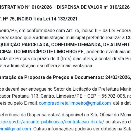
ISTRATIVO Nº
010/2026
– DISPENSA DE VALOR nº
010/2026
. Nº 75, INCISO II da Lei 14.133/2021
eiro/PE, em conformidade com Art. 75, inciso Il – da Lei Federa
nteressados que a administração municipal pretende realizar a
C
QUISIÇÃO PARCELADA, CONFORME DEMANDA, DE ALIMENT
CIPAL DO MUNICÍPIO DE LIMOEIRO/PE
.
, podendo eventuais i
ta de Preços no prazo de 3 (três) dias úteis, a contar desta Pu
 a administração escolherá a mais vantajosa.
entação da Proposta de Preços e Documentos: 24/03/2026,
s deverá ser entregue no Setor de Licitação da Prefeitura Munic
ador Pestana, 113, Centro, Limoeiro/PE – CEP – 55.702-005, no
teis ou pelo E-mail:
comprasdireta.limoeiro@gmail.com
até a data
eferência da Dispensa estará disponível no Site Oficial do Muni
o.pe.gov.br/assunto-publicacao/contratacao-direta/
ou através d
eiro@gmail.com
Outras informações poderão ser obtidas na Sala