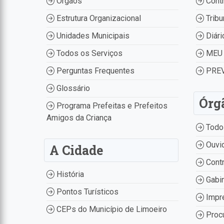
Órgãos
Contr
Estrutura Organizacional
Tribu
Unidades Municipais
Diári
Todos os Serviços
MEU 
Perguntas Frequentes
PREV
Glossário
Órg
Programa Prefeitas e Prefeitos
Amigos da Criança
Todo
Ouvid
A Cidade
Contr
História
Gabin
Pontos Turísticos
Impr
CEPs do Município de Limoeiro
Procu