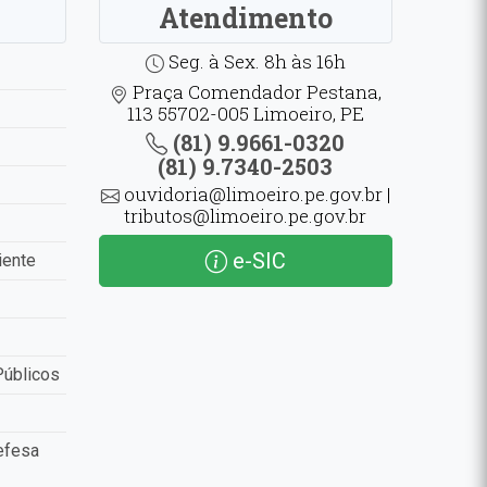
Atendimento
Seg. à Sex. 8h às 16h
Praça Comendador Pestana,
113 55702-005 Limoeiro, PE
(81) 9.9661-0320
(81) 9.7340-2503
ouvidoria@limoeiro.pe.gov.br |
tributos@limoeiro.pe.gov.br
e-SIC
iente
Públicos
efesa