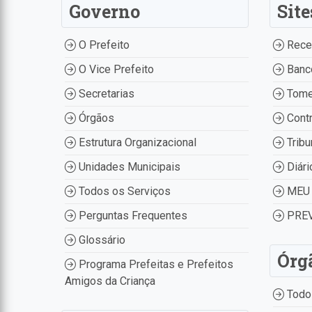
Governo
Site
O Prefeito
Recei
O Vice Prefeito
Banco
Secretarias
Tome
Órgãos
Contr
Estrutura Organizacional
Tribu
Unidades Municipais
Diári
Todos os Serviços
MEU 
Perguntas Frequentes
PREV
Glossário
Órg
Programa Prefeitas e Prefeitos
Amigos da Criança
Todo