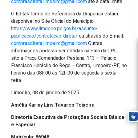
comprasdireta.limoeiro@gmail.com
até a data limite.
O Edital/Termo de Referência da Dispensa estará
disponível no Site Oficial do Município
https://www.limoeiro.pe.gov.br/assunto-
publicacao/contratacao-direta/
ou através do E-mail:
comprasdireta.limoeiro@gmail.com
Outras
informações poderão ser obtidas na Sala da CPL,
sito a Praça Comendador Pestana, 113 – Palácio
Francisco Heráclio do Rego – Centro, Limoeiro-PE, no
horário das 08h:00 às 12h:00 de segunda a sexta
feira.
Limoeiro, 08 de janeiro de 2025.
Amélia Kariny Lins Tavares Teixeira
Diretoria Executiva de Proteções Sociais Básica
e Especial
Matrícula: 86948