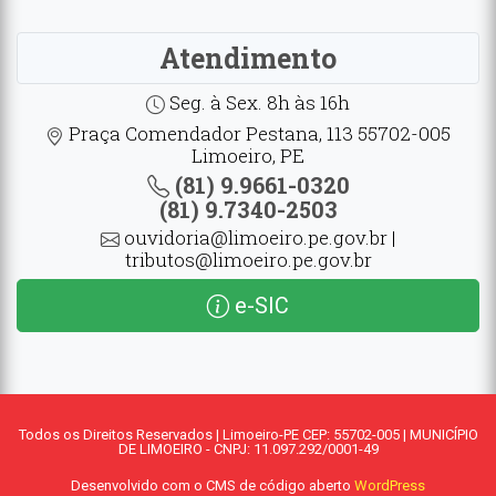
Atendimento
Seg. à Sex. 8h às 16h
Praça Comendador Pestana, 113 55702-005
Limoeiro, PE
(81) 9.9661-0320
(81) 9.7340-2503
ouvidoria@limoeiro.pe.gov.br |
tributos@limoeiro.pe.gov.br
e-SIC
Todos os Direitos Reservados | Limoeiro-PE CEP: 55702-005 | MUNICÍPIO
DE LIMOEIRO - CNPJ: 11.097.292/0001-49
Desenvolvido com o CMS de código aberto
WordPress