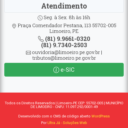
Atendimento
Seg. à Sex. 8h às 16h
Praça Comendador Pestana, 113 55702-005
Limoeiro, PE
(81) 9.9661-0320
(81) 9.7340-2503
ouvidoria@limoeiro.pe.gov.br |
tributos@limoeiro.pe.gov.br
e-SIC
Todos os Direitos Reservados | Limoeiro-PE CEP: 55702-005 | MUNICÍPIO
DE LIMOEIRO - CNPJ: 11.097.292/0001-49
Desenvolvido com o CMS de código aberto
WordPress
Por
Ultra Já - Soluções Web