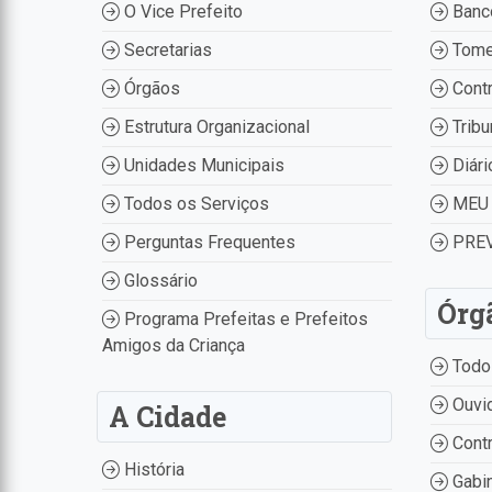
O Vice Prefeito
Banco
Secretarias
Tome
Órgãos
Contr
Estrutura Organizacional
Tribu
Unidades Municipais
Diári
Todos os Serviços
MEU 
Perguntas Frequentes
PREV
Glossário
Órg
Programa Prefeitas e Prefeitos
Amigos da Criança
Todo
Ouvid
A Cidade
Contr
História
Gabin