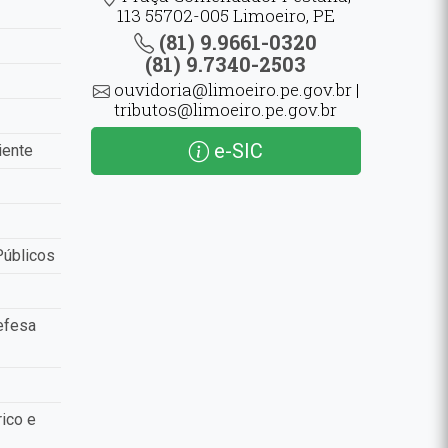
113 55702-005 Limoeiro, PE
(81) 9.9661-0320
(81) 9.7340-2503
ouvidoria@limoeiro.pe.gov.br |
tributos@limoeiro.pe.gov.br
e-SIC
iente
Públicos
efesa
ico e