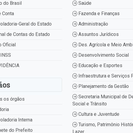
 do Brasil
Saúde
 Conta
Fazenda e Finanças
oladoria-Geral do Estado
Administração
nal de Contas do Estado
Assuntos Jurídicos
o Oficial
Des. Agrícola e Meio Amb
INSS
Desenvolvimento Social
IDÊNCIA
Educação e Esportes
Infraestrutura e Serviços 
ãos
Planejamento da Gestão
Secretaria Municipal de D
s os órgãos
Social e Trânsito
oria
Cultura e Juventude
oladoria Interna
Turismo, Patrimônio Histór
ete do Prefeito
Lazer