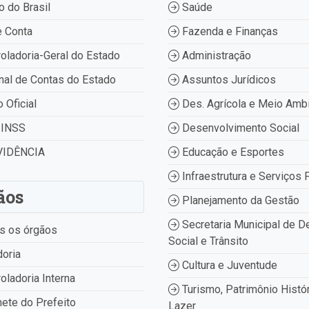
 do Brasil
Saúde
 Conta
Fazenda e Finanças
oladoria-Geral do Estado
Administração
nal de Contas do Estado
Assuntos Jurídicos
o Oficial
Des. Agrícola e Meio Amb
INSS
Desenvolvimento Social
IDÊNCIA
Educação e Esportes
Infraestrutura e Serviços 
ãos
Planejamento da Gestão
Secretaria Municipal de D
s os órgãos
Social e Trânsito
oria
Cultura e Juventude
oladoria Interna
Turismo, Patrimônio Histór
ete do Prefeito
Lazer