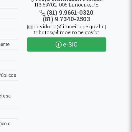
113 55702-005 Limoeiro, PE
(81) 9.9661-0320
(81) 9.7340-2503
ouvidoria@limoeiro.pe.gov.br |
tributos@limoeiro.pe.gov.br
e-SIC
iente
Públicos
efesa
ico e