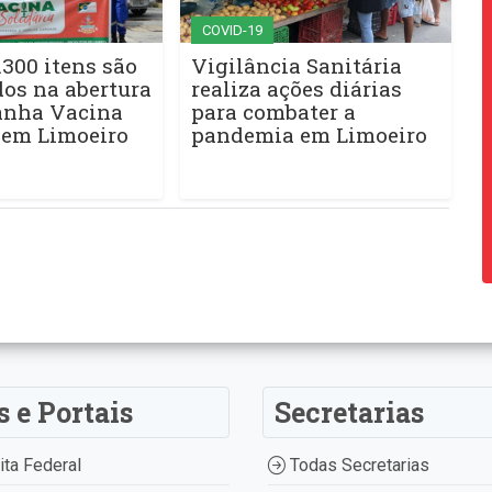
COVID-19
.300 itens são
Vigilância Sanitária
os na abertura
realiza ações diárias
nha Vacina
para combater a
 em Limoeiro
pandemia em Limoeiro
s e Portais
Secretarias
ta Federal
Todas Secretarias