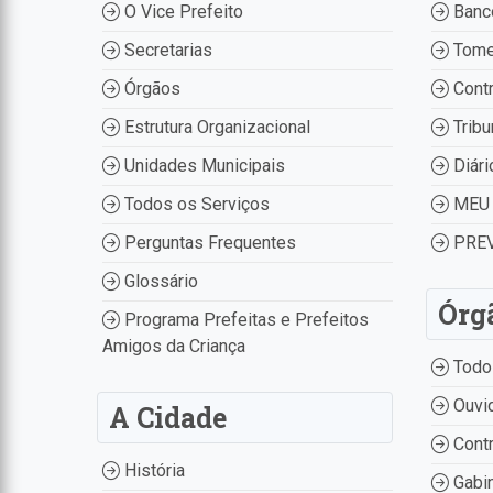
O Vice Prefeito
Banco
Secretarias
Tome
Órgãos
Contr
Estrutura Organizacional
Tribu
Unidades Municipais
Diári
Todos os Serviços
MEU 
Perguntas Frequentes
PREV
Glossário
Órg
Programa Prefeitas e Prefeitos
Amigos da Criança
Todo
Ouvid
A Cidade
Contr
História
Gabin