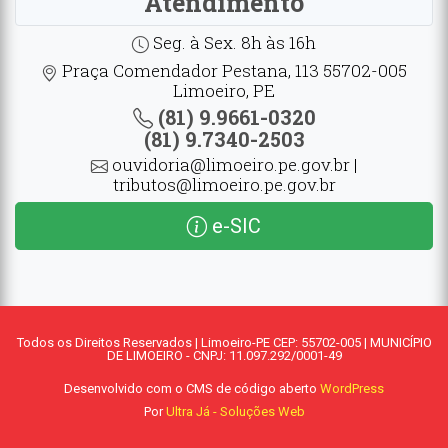
Atendimento
Seg. à Sex. 8h às 16h
Praça Comendador Pestana, 113 55702-005
Limoeiro, PE
(81) 9.9661-0320
(81) 9.7340-2503
ouvidoria@limoeiro.pe.gov.br |
tributos@limoeiro.pe.gov.br
e-SIC
Todos os Direitos Reservados | Limoeiro-PE CEP: 55702-005 | MUNICÍPIO
DE LIMOEIRO - CNPJ: 11.097.292/0001-49
Desenvolvido com o CMS de código aberto
WordPress
Por
Ultra Já - Soluções Web