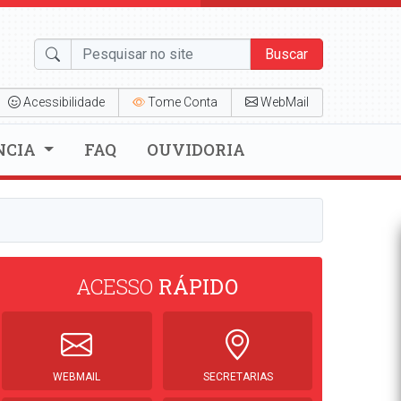
Buscar
Acessibilidade
Tome Conta
WebMail
NCIA
FAQ
OUVIDORIA
ACESSO
RÁPIDO
WEBMAIL
SECRETARIAS