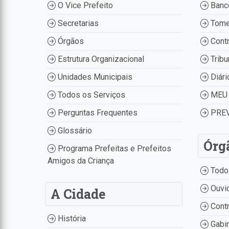
O Vice Prefeito
Banco
Secretarias
Tome
Órgãos
Contr
Estrutura Organizacional
Tribu
Unidades Municipais
Diári
Todos os Serviços
MEU 
Perguntas Frequentes
PREV
Glossário
Órg
Programa Prefeitas e Prefeitos
Amigos da Criança
Todo
Ouvid
A Cidade
Contr
História
Gabin