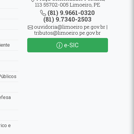
113 55702-005 Limoeiro, PE
(81) 9.9661-0320
(81) 9.7340-2503
ouvidoria@limoeiro.pe.gov.br |
tributos@limoeiro.pe.gov.br
e-SIC
iente
Públicos
efesa
ico e