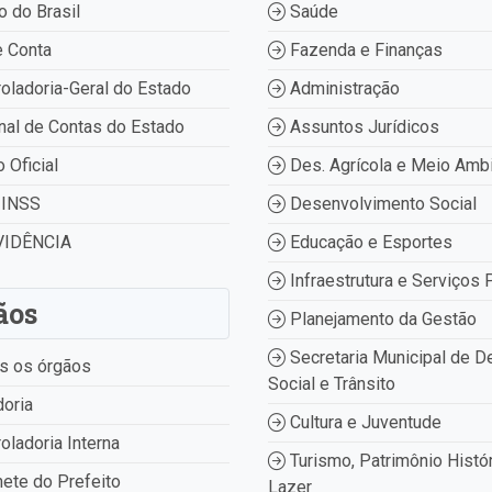
 do Brasil
Saúde
 Conta
Fazenda e Finanças
oladoria-Geral do Estado
Administração
nal de Contas do Estado
Assuntos Jurídicos
o Oficial
Des. Agrícola e Meio Amb
INSS
Desenvolvimento Social
IDÊNCIA
Educação e Esportes
Infraestrutura e Serviços 
ãos
Planejamento da Gestão
Secretaria Municipal de D
s os órgãos
Social e Trânsito
oria
Cultura e Juventude
oladoria Interna
Turismo, Patrimônio Histór
ete do Prefeito
Lazer