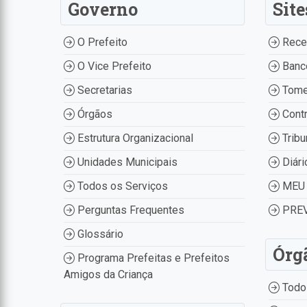
Governo
Site
O Prefeito
Recei
O Vice Prefeito
Banco
Secretarias
Tome
Órgãos
Contr
Estrutura Organizacional
Tribu
Unidades Municipais
Diári
Todos os Serviços
MEU 
Perguntas Frequentes
PREV
Glossário
Órg
Programa Prefeitas e Prefeitos
Amigos da Criança
Todo