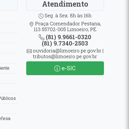
Atendimento
Seg. à Sex. 8h às 16h
Praça Comendador Pestana,
113 55702-005 Limoeiro, PE
(81) 9.9661-0320
(81) 9.7340-2503
ouvidoria@limoeiro.pe.gov.br |
tributos@limoeiro.pe.gov.br
e-SIC
iente
Públicos
efesa