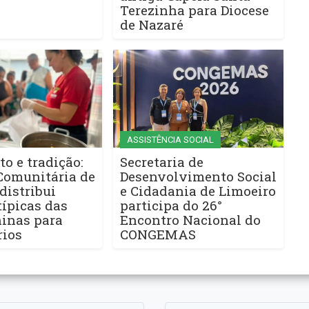
Terezinha para Diocese
de Nazaré
ASSISTÊNCIA SOCIAL
to e tradição:
Secretaria de
Comunitária de
Desenvolvimento Social
distribui
e Cidadania de Limoeiro
ípicas das
participa do 26°
ninas para
Encontro Nacional do
rios
CONGEMAS