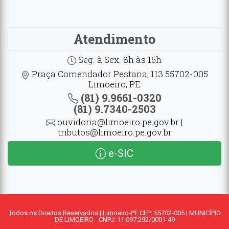
Atendimento
Seg. à Sex. 8h às 16h
Praça Comendador Pestana, 113 55702-005
Limoeiro, PE
(81) 9.9661-0320
(81) 9.7340-2503
ouvidoria@limoeiro.pe.gov.br |
tributos@limoeiro.pe.gov.br
e-SIC
Todos os Direitos Reservados | Limoeiro-PE CEP: 55702-005 | MUNICÍPIO
DE LIMOEIRO - CNPJ: 11.097.292/0001-49