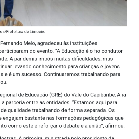
tos/Prefeitura de Limoeiro
 Fernando Melo, agradeceu às instituições
articiparam do evento. “A Educação é o fio condutor
ade. A pandemia impôs muitas dificuldades, mas
inuar levando conhecimento para crianças e jovens.
os e é um sucesso. Continuaremos trabalhando para
ou.
gional de Educação (GRE) do Vale do Capibaribe, Ana
 a parceria entre as entidades. “Estamos aqui para
o de qualidade trabalhando de forma separada. Os
se engajam bastante nas formações pedagógicas que
nto como este é reforçar o debate e a união”, afirmou.
tras. A primeira, ministrada pelo presidente da