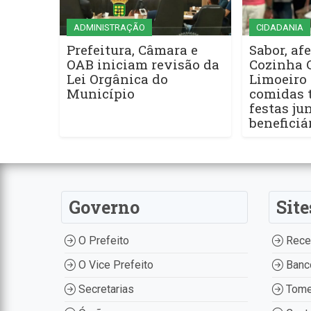
ADMINISTRAÇÃO
CIDADANIA
Prefeitura, Câmara e
Sabor, afe
OAB iniciam revisão da
Cozinha 
Lei Orgânica do
Limoeiro 
Município
comidas t
festas ju
beneficiá
Governo
Site
O Prefeito
Recei
O Vice Prefeito
Banco
Secretarias
Tome