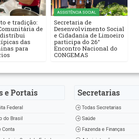
ASSISTÊNCIA SOCIAL
to e tradição:
Secretaria de
Comunitária de
Desenvolvimento Social
distribui
e Cidadania de Limoeiro
ípicas das
participa do 26°
ninas para
Encontro Nacional do
rios
CONGEMAS
s e Portais
Secretarias
ta Federal
Todas Secretarias
 do Brasil
Saúde
 Conta
Fazenda e Finanças