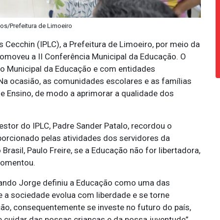
tos/Prefeitura de Limoeiro
s Cecchin (IPLC), a Prefeitura de Limoeiro, por meio da
romoveu a II Conferência Municipal da Educação. O
ho Municipal da Educação e com entidades
 Na ocasião, as comunidades escolares e as famílias
de Ensino, de modo a aprimorar a qualidade dos
stor do IPLC, Padre Sander Patalo, recordou o
orcionado pelas atividades dos servidores da
asil, Paulo Freire, se a Educação não for libertadora,
 comentou.
Orlando Jorge definiu a Educação como uma das
e a sociedade evolua com liberdade e se torne
ão, consequentemente se investe no futuro do país,
e cuidar das nossas crianças e da nossa juventude”,