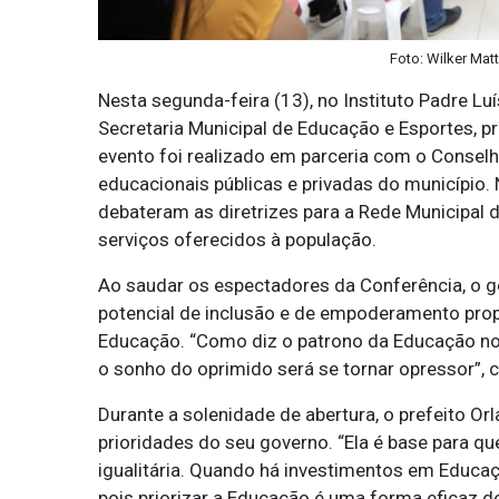
Foto: Wilker Mat
Nesta segunda-feira (13), no Instituto Padre Luí
Secretaria Municipal de Educação e Esportes, p
evento foi realizado em parceria com o Consel
educacionais públicas e privadas do município.
debateram as diretrizes para a Rede Municipal 
serviços oferecidos à população.
Ao saudar os espectadores da Conferência, o ge
potencial de inclusão e de empoderamento prop
Educação. “Como diz o patrono da Educação no Br
o sonho do oprimido será se tornar opressor”,
Durante a solenidade de abertura, o prefeito 
prioridades do seu governo. “Ela é base para qu
igualitária. Quando há investimentos em Educaç
pois priorizar a Educação é uma forma eficaz d