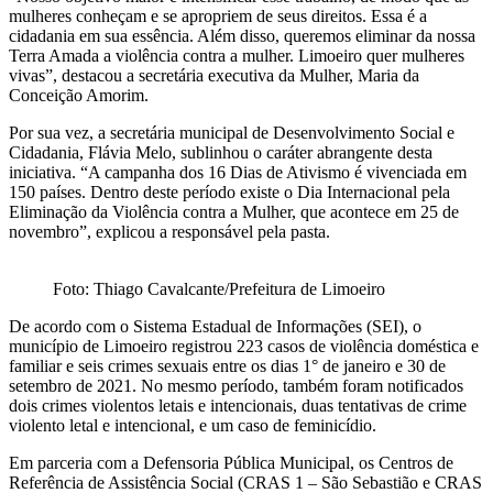
mulheres conheçam e se apropriem de seus direitos. Essa é a
cidadania em sua essência. Além disso, queremos eliminar da nossa
Terra Amada a violência contra a mulher. Limoeiro quer mulheres
vivas”, destacou a secretária executiva da Mulher, Maria da
Conceição Amorim.
Por sua vez, a secretária municipal de Desenvolvimento Social e
Cidadania, Flávia Melo, sublinhou o caráter abrangente desta
iniciativa. “A campanha dos 16 Dias de Ativismo é vivenciada em
150 países. Dentro deste período existe o Dia Internacional pela
Eliminação da Violência contra a Mulher, que acontece em 25 de
novembro”, explicou a responsável pela pasta.
Foto: Thiago Cavalcante/Prefeitura de Limoeiro
De acordo com o Sistema Estadual de Informações (SEI), o
município de Limoeiro registrou 223 casos de violência doméstica e
familiar e seis crimes sexuais entre os dias 1° de janeiro e 30 de
setembro de 2021. No mesmo período, também foram notificados
dois crimes violentos letais e intencionais, duas tentativas de crime
violento letal e intencional, e um caso de feminicídio.
Em parceria com a Defensoria Pública Municipal, os Centros de
Referência de Assistência Social (CRAS 1 – São Sebastião e CRAS