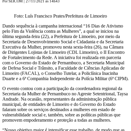
Por
SEICOM |
27/11/2021 às 14h43
Foto: Luís Francisco Prates/Prefeitura de Limoeiro
Dando sequência à campanha internacional “16 Dias de Ativismo
pelo Fim da Violência contra as Mulheres”, a qual se iniciou na
última segunda-feira (22), a Prefeitura de Limoeiro, por meio da
Secretaria de Desenvolvimento Social e Cidadania e da Secretaria
Executiva da Mulher, promoveu nesta sexta-feira (26), na Câmara
de Dirigentes Lojistas de Limoeiro (CDL Limoeiro), o II Encontro
de Fortalecimento da Rede. A iniciativa foi realizada em parceria
com o Governo do Estado de Pernambuco, a Secretaria Municipal
de Defesa Social e Trânsito, a Faculdade de Ciências Aplicadas de
Limoeiro (FACAL), o Conselho Tutelar, a Policlínica Inacinha
Duarte e a 6ª Companhia Independente da Polícia Militar (6ª CIPM).
O evento contou com a participação da coordenadora regional da
Secretaria da Mulher de Pernambuco no Agreste Setentrional, Taysa
Andrade. Na ocasião, representantes da administração pública
municipal, de entidades de Limoeiro e do Governo do Estado
falaram sobre os serviços destinados a mulheres em estado de
vulnerabilidade social e, também, sobre as políticas públicas que
promovem empoderamento e proteção a todas as mulheres.
“Nosso objetivo maior é intensificar esse trabalho, de modo que as