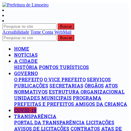
Buscar
Acessibilidade
Tome Conta
WebMail
Buscar
HOME
NOTÍCIAS
A CIDADE
HISTÓRIA
PONTOS TURÍSTICOS
GOVERNO
O PREFEITO
O VICE PREFEITO
SERVIÇOS
PUBLICAÇÕES
SECRETARIAS
ÓRGÃOS
ATOS
NORMATIVOS
ESTRUTURA ORGANIZACIONAL
UNIDADES MUNICIPAIS
PROGRAMA
PREFEITAS E PREFEITOS AMIGOS DA CRIANÇA
COVID-19
TRANSPARÊNCIA
PORTAL DA TRANSPARÊNCIA
LICITAÇÕES
AVISOS DE LICITAÇÕES
CONTRATOS
ATAS DE