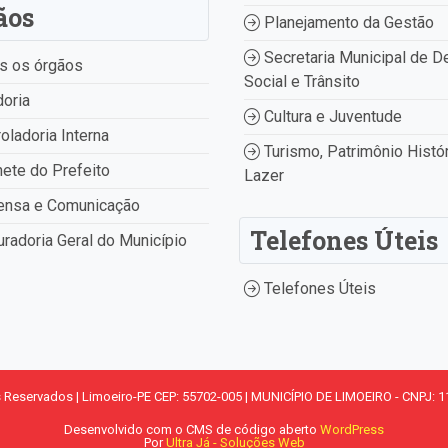
ãos
Planejamento da Gestão
Secretaria Municipal de D
s os órgãos
Social e Trânsito
oria
Cultura e Juventude
oladoria Interna
Turismo, Patrimônio Histór
ete do Prefeito
Lazer
ensa e Comunicação
Telefones Úteis
radoria Geral do Município
Telefones Úteis
s Reservados | Limoeiro-PE CEP: 55702-005 | MUNICÍPIO DE LIMOEIRO - CNPJ: 1
Desenvolvido com o CMS de código aberto
WordPress
Por
Ultra Já - Soluções Web