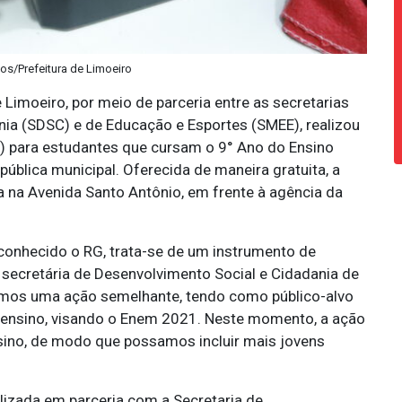
tos/Prefeitura de Limoeiro
 Limoeiro, por meio de parceria entre as secretarias
nia (SDSC) e de Educação e Esportes (SMEE), realizou
G) para estudantes que cursam o 9° Ano do Ensino
ública municipal. Oferecida de maneira gratuita, a
a na Avenida Santo Antônio, em frente à agência da
conhecido o RG, trata-se de um instrumento de
a secretária de Desenvolvimento Social e Cidadania de
izemos uma ação semelhante, tendo como público-alvo
 ensino, visando o Enem 2021. Neste momento, a ação
nsino, de modo que possamos incluir mais jovens
alizada em parceria com a Secretaria de