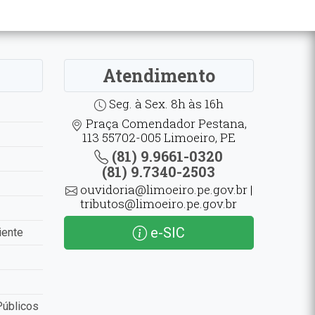
Atendimento
Seg. à Sex. 8h às 16h
Praça Comendador Pestana,
113 55702-005 Limoeiro, PE
(81) 9.9661-0320
(81) 9.7340-2503
ouvidoria@limoeiro.pe.gov.br |
tributos@limoeiro.pe.gov.br
e-SIC
iente
Públicos