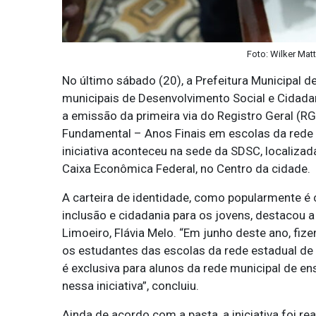
Foto: Wilker Mat
No último sábado (20), a Prefeitura Municipal de
municipais de Desenvolvimento Social e Cidada
a emissão da primeira via do Registro Geral (R
Fundamental – Anos Finais em escolas da rede p
iniciativa aconteceu na sede da SDSC, localizad
Caixa Econômica Federal, no Centro da cidade.
A carteira de identidade, como popularmente é 
inclusão e cidadania para os jovens, destacou 
Limoeiro, Flávia Melo. “Em junho deste ano, f
os estudantes das escolas da rede estadual de
é exclusiva para alunos da rede municipal de e
nessa iniciativa”, concluiu.
Ainda de acordo com a pasta, a iniciativa foi re