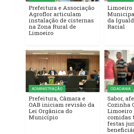
Prefeitura e Associação
Limoeiro 
Agroflor articulam
Municipa
instalação de cisternas
da Iguald
na Zona Rural de
Racial
Limoeiro
ADMINISTRAÇÃO
CIDADANIA
Prefeitura, Câmara e
Sabor, afe
OAB iniciam revisão da
Cozinha 
Lei Orgânica do
Limoeiro 
Município
comidas t
festas ju
beneficiá