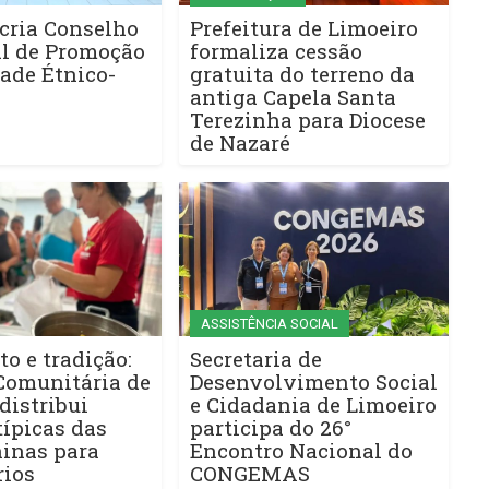
cria Conselho
Prefeitura de Limoeiro
l de Promoção
formaliza cessão
ade Étnico-
gratuita do terreno da
antiga Capela Santa
Terezinha para Diocese
de Nazaré
ASSISTÊNCIA SOCIAL
to e tradição:
Secretaria de
Comunitária de
Desenvolvimento Social
distribui
e Cidadania de Limoeiro
ípicas das
participa do 26°
ninas para
Encontro Nacional do
rios
CONGEMAS