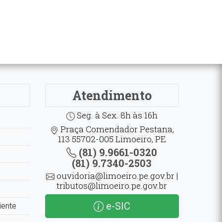
Atendimento
Seg. à Sex. 8h às 16h
Praça Comendador Pestana,
113 55702-005 Limoeiro, PE
(81) 9.9661-0320
(81) 9.7340-2503
ouvidoria@limoeiro.pe.gov.br |
tributos@limoeiro.pe.gov.br
e-SIC
iente