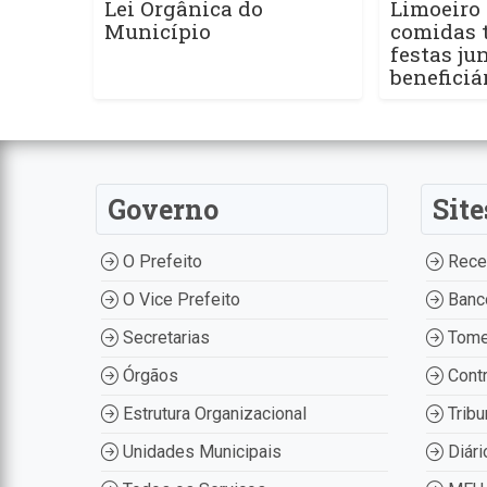
Lei Orgânica do
Limoeiro 
Município
comidas t
festas ju
beneficiá
Governo
Site
O Prefeito
Recei
O Vice Prefeito
Banco
Secretarias
Tome
Órgãos
Contr
Estrutura Organizacional
Tribu
Unidades Municipais
Diári