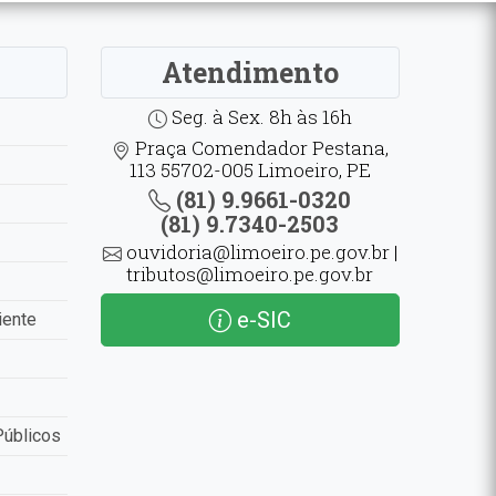
Atendimento
Seg. à Sex. 8h às 16h
Praça Comendador Pestana,
113 55702-005 Limoeiro, PE
(81) 9.9661-0320
(81) 9.7340-2503
ouvidoria@limoeiro.pe.gov.br |
tributos@limoeiro.pe.gov.br
e-SIC
iente
Públicos