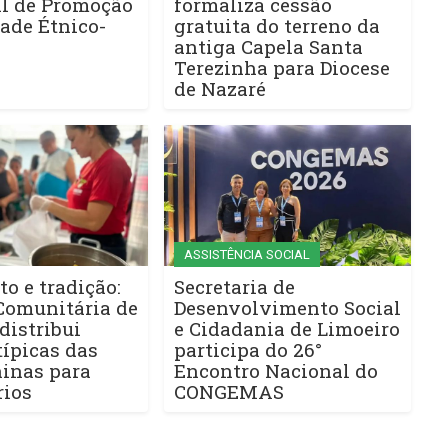
l de Promoção
formaliza cessão
ade Étnico-
gratuita do terreno da
antiga Capela Santa
Terezinha para Diocese
de Nazaré
ASSISTÊNCIA SOCIAL
to e tradição:
Secretaria de
Comunitária de
Desenvolvimento Social
distribui
e Cidadania de Limoeiro
ípicas das
participa do 26°
ninas para
Encontro Nacional do
rios
CONGEMAS