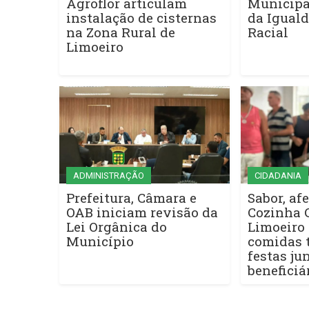
Agroflor articulam
Municipa
instalação de cisternas
da Iguald
na Zona Rural de
Racial
Limoeiro
ADMINISTRAÇÃO
CIDADANIA
Prefeitura, Câmara e
Sabor, afe
OAB iniciam revisão da
Cozinha 
Lei Orgânica do
Limoeiro 
Município
comidas t
festas ju
beneficiá