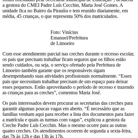
a gestora do CMEI Padre Luís Cecchin, Maria José Gomes. A
unidade fica no Bairro da Pirauíra e tem reunido diariamente, em
média, 45 crianças, o que representa 50% dos matriculados.
Foto: Vinícius
Emanuel/Prefeitura
de Limoeiro
Com esse atendimento parcial nas creches durante o recesso escolar,
os pais que precisam trabalhar ficam seguros que os filhos estão
sendo cuidados, ou seja, o serviço ofertado pela Prefeitura de
Limoeiro também garante que os responsáveis sigam
desempenhando suas atividades profissionais normalmente. “Esses
pais que necessitam trabalhar precisam de um espaço para deixar
esses pequenos. Estão aproveitando o período de recesso e trazendo
as crianças para as creches”, comentou Maria José.
Os pais interessados devem procurar as secretarias das creches para
garantir algumas poucas vagas em aberto. “É necessário que as
famílias venham aqui para receber a lista dos documentos para fazer
a matrícula e quais as turmas com vagas”, explicou a gestora da
Creche Padre Luís Cecchin. Mas o mesmo ocorre para as outras
quatro creches. Os atendimentos ocorrem de segunda a sexta-feira,
das 7h às 12h e das 13h às 17h.