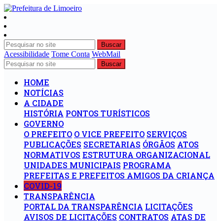
Buscar
Acessibilidade
Tome Conta
WebMail
Buscar
HOME
NOTÍCIAS
A CIDADE
HISTÓRIA
PONTOS TURÍSTICOS
GOVERNO
O PREFEITO
O VICE PREFEITO
SERVIÇOS
PUBLICAÇÕES
SECRETARIAS
ÓRGÃOS
ATOS
NORMATIVOS
ESTRUTURA ORGANIZACIONAL
UNIDADES MUNICIPAIS
PROGRAMA
PREFEITAS E PREFEITOS AMIGOS DA CRIANÇA
COVID-19
TRANSPARÊNCIA
PORTAL DA TRANSPARÊNCIA
LICITAÇÕES
AVISOS DE LICITAÇÕES
CONTRATOS
ATAS DE