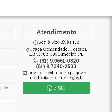
Atendimento
Seg. à Sex. 8h às 16h
Praça Comendador Pestana,
113 55702-005 Limoeiro, PE
(81) 9.9661-0320
(81) 9.7340-2503
ouvidoria@limoeiro.pe.gov.br |
tributos@limoeiro.pe.gov.br
e-SIC
iente