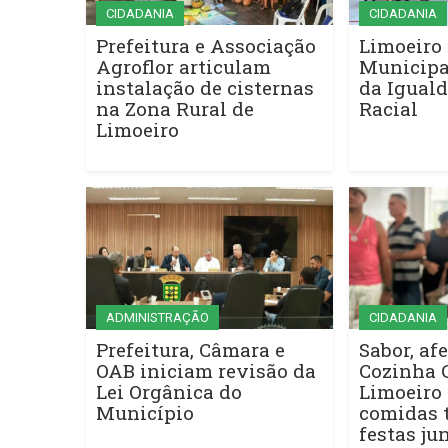
CIDADANIA
CIDADANIA
Prefeitura e Associação
Limoeiro 
Agroflor articulam
Municipa
instalação de cisternas
da Iguald
na Zona Rural de
Racial
Limoeiro
ADMINISTRAÇÃO
CIDADANIA
Prefeitura, Câmara e
Sabor, afe
OAB iniciam revisão da
Cozinha 
Lei Orgânica do
Limoeiro 
Município
comidas t
festas ju