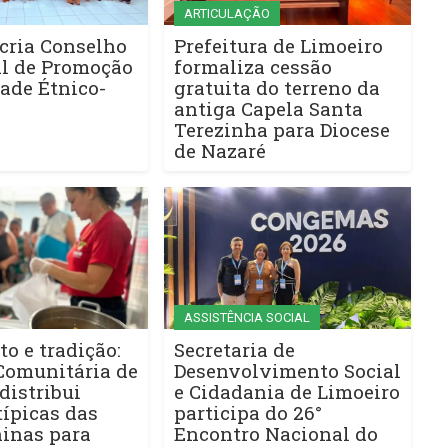
ARTICULAÇÃO
cria Conselho
Prefeitura de Limoeiro
l de Promoção
formaliza cessão
ade Étnico-
gratuita do terreno da
antiga Capela Santa
Terezinha para Diocese
de Nazaré
ASSISTÊNCIA SOCIAL
to e tradição:
Secretaria de
Comunitária de
Desenvolvimento Social
distribui
e Cidadania de Limoeiro
ípicas das
participa do 26°
ninas para
Encontro Nacional do