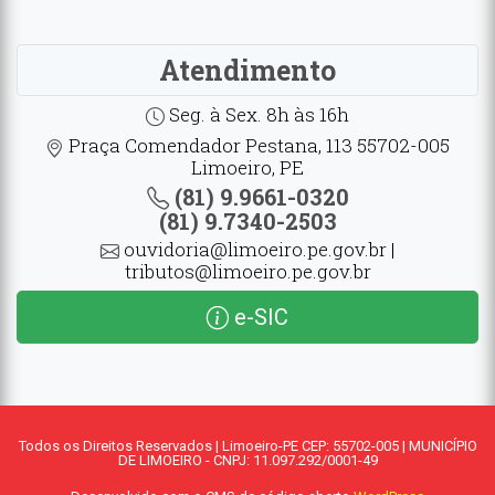
Atendimento
Seg. à Sex. 8h às 16h
Praça Comendador Pestana, 113 55702-005
Limoeiro, PE
(81) 9.9661-0320
(81) 9.7340-2503
ouvidoria@limoeiro.pe.gov.br |
tributos@limoeiro.pe.gov.br
e-SIC
Todos os Direitos Reservados | Limoeiro-PE CEP: 55702-005 | MUNICÍPIO
DE LIMOEIRO - CNPJ: 11.097.292/0001-49