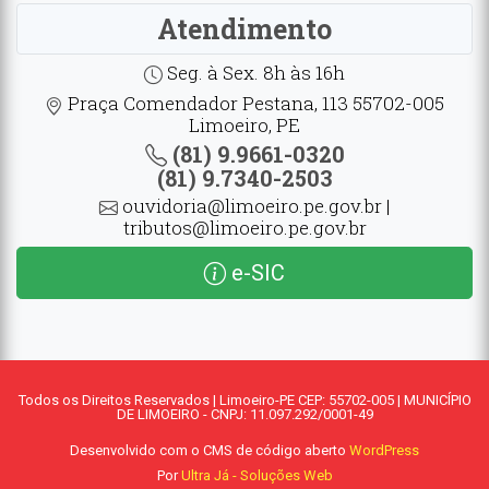
Atendimento
Seg. à Sex. 8h às 16h
Praça Comendador Pestana, 113 55702-005
Limoeiro, PE
(81) 9.9661-0320
(81) 9.7340-2503
ouvidoria@limoeiro.pe.gov.br |
tributos@limoeiro.pe.gov.br
e-SIC
Todos os Direitos Reservados | Limoeiro-PE CEP: 55702-005 | MUNICÍPIO
DE LIMOEIRO - CNPJ: 11.097.292/0001-49
Desenvolvido com o CMS de código aberto
WordPress
Por
Ultra Já - Soluções Web