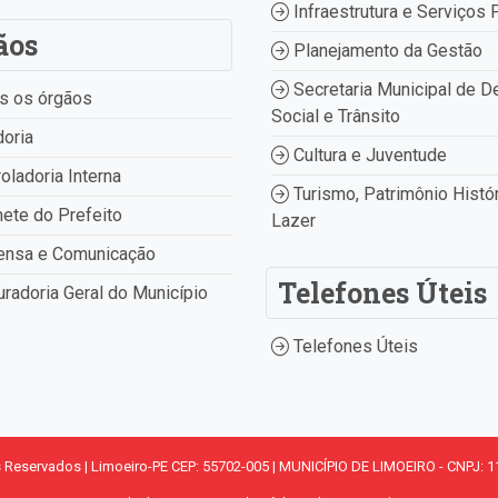
Infraestrutura e Serviços 
ãos
Planejamento da Gestão
Secretaria Municipal de D
s os órgãos
Social e Trânsito
oria
Cultura e Juventude
oladoria Interna
Turismo, Patrimônio Histór
ete do Prefeito
Lazer
ensa e Comunicação
Telefones Úteis
radoria Geral do Município
Telefones Úteis
s Reservados | Limoeiro-PE CEP: 55702-005 | MUNICÍPIO DE LIMOEIRO - CNPJ: 1