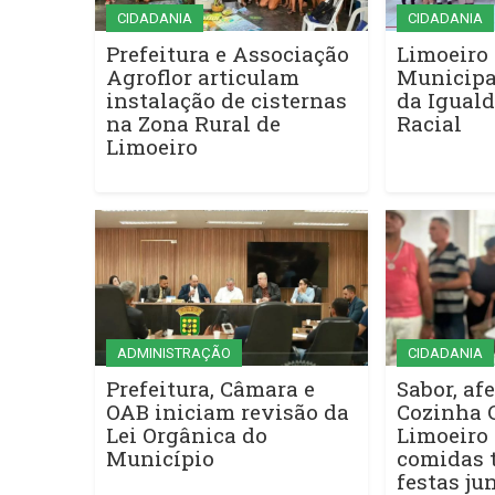
CIDADANIA
CIDADANIA
Prefeitura e Associação
Limoeiro 
Agroflor articulam
Municipa
instalação de cisternas
da Iguald
na Zona Rural de
Racial
Limoeiro
ADMINISTRAÇÃO
CIDADANIA
Prefeitura, Câmara e
Sabor, afe
OAB iniciam revisão da
Cozinha 
Lei Orgânica do
Limoeiro 
Município
comidas t
festas ju