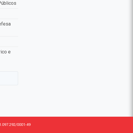
Públicos
efesa
ico e
1.097.292/0001-49