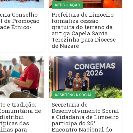
ARTICULAÇÃO
cria Conselho
Prefeitura de Limoeiro
l de Promoção
formaliza cessão
ade Étnico-
gratuita do terreno da
antiga Capela Santa
Terezinha para Diocese
de Nazaré
ASSISTÊNCIA SOCIAL
to e tradição:
Secretaria de
Comunitária de
Desenvolvimento Social
distribui
e Cidadania de Limoeiro
ípicas das
participa do 26°
ninas para
Encontro Nacional do