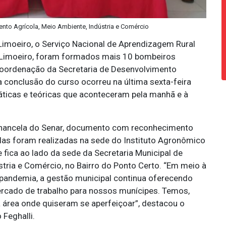
ento Agrícola, Meio Ambiente, Indústria e Comércio
 Limoeiro, o Serviço Nacional de Aprendizagem Rural
e Limoeiro, foram formados mais 10 bombeiros
 coordenação da Secretaria de Desenvolvimento
a conclusão do curso ocorreu na última sexta-feira
áticas e teóricas que aconteceram pela manhã e à
chancela do Senar, documento com reconhecimento
aulas foram realizadas na sede do Instituto Agronômico
fica ao lado da sede da Secretaria Municipal de
tria e Comércio, no Bairro do Ponto Certo. “Em meio à
pandemia, a gestão municipal continua oferecendo
rcado de trabalho para nossos munícipes. Temos,
a área onde quiseram se aperfeiçoar”, destacou o
 Feghalli.