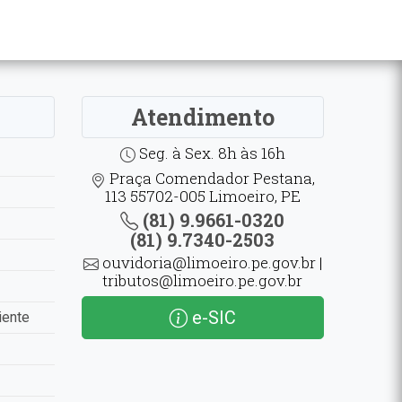
Atendimento
Seg. à Sex. 8h às 16h
Praça Comendador Pestana,
113 55702-005 Limoeiro, PE
(81) 9.9661-0320
(81) 9.7340-2503
ouvidoria@limoeiro.pe.gov.br |
tributos@limoeiro.pe.gov.br
e-SIC
iente