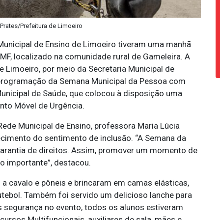
 Prates/Prefeitura de Limoeiro
Municipal de Ensino de Limoeiro tiveram uma manhã
s MF, localizado na comunidade rural de Gameleira. A
de Limoeiro, por meio da Secretaria Municipal de
a programação da Semana Municipal da Pessoa com
Municipal de Saúde, que colocou à disposição uma
to Móvel de Urgência.
ede Municipal de Ensino, professora Maria Lúcia
lecimento do sentimento de inclusão. “A Semana da
garantia de direitos. Assim, promover um momento de
to importante”, destacou.
 cavalo e pôneis e brincaram em camas elásticas,
utebol. Também foi servido um delicioso lanche para
s segurança no evento, todos os alunos estiveram
rsos Multifuncionais, auxiliares de sala, mães e