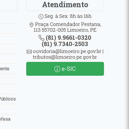
Atendimento
Seg. à Sex. 8h às 16h
Praça Comendador Pestana,
113 55702-005 Limoeiro, PE
(81) 9.9661-0320
(81) 9.7340-2503
ouvidoria@limoeiro.pe.gov.br |
tributos@limoeiro.pe.gov.br
e-SIC
iente
Públicos
efesa