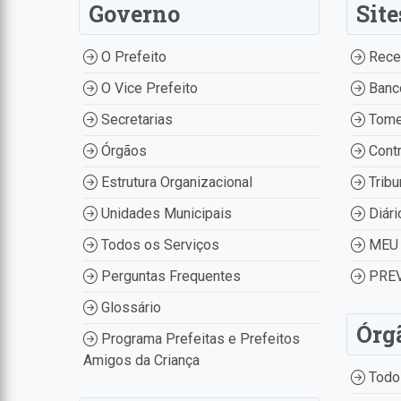
Governo
Site
O Prefeito
Recei
O Vice Prefeito
Banco
Secretarias
Tome
Órgãos
Contr
Estrutura Organizacional
Tribu
Unidades Municipais
Diári
Todos os Serviços
MEU 
Perguntas Frequentes
PREV
Glossário
Órg
Programa Prefeitas e Prefeitos
Amigos da Criança
Todo