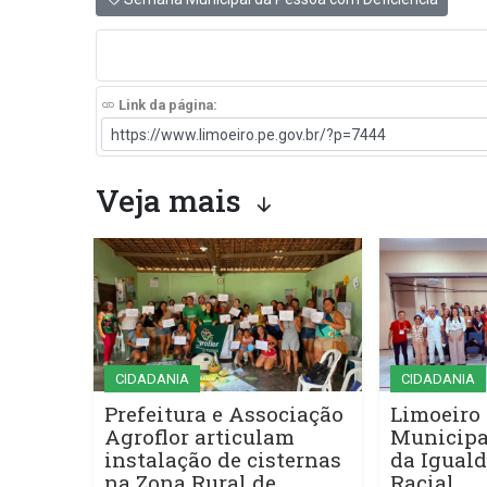
Link da página:
Veja mais
CIDADANIA
CIDADANIA
Prefeitura e Associação
Limoeiro 
Agroflor articulam
Municipa
instalação de cisternas
da Iguald
na Zona Rural de
Racial