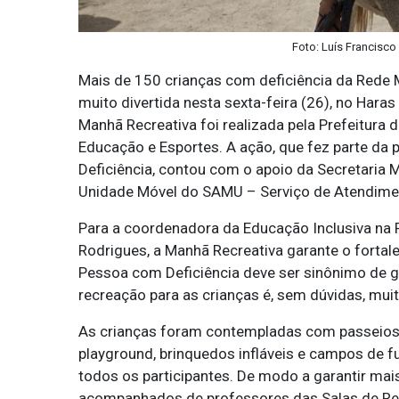
Foto: Luís Francisco
Mais de 150 crianças com deficiência da Rede 
muito divertida nesta sexta-feira (26), no Hara
Manhã Recreativa foi realizada pela Prefeitura 
Educação e Esportes. A ação, que fez parte d
Deficiência, contou com o apoio da Secretaria 
Unidade Móvel do SAMU – Serviço de Atendimen
Para a coordenadora da Educação Inclusiva na R
Rodrigues, a Manhã Recreativa garante o forta
Pessoa com Deficiência deve ser sinônimo de 
recreação para as crianças é, sem dúvidas, mui
As crianças foram contempladas com passeios a
playground, brinquedos infláveis e campos de f
todos os participantes. De modo a garantir mai
acompanhados de professores das Salas de Recu