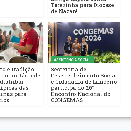
Terezinha para Diocese
de Nazaré
ASSISTÊNCIA SOCIAL
to e tradição:
Secretaria de
Comunitária de
Desenvolvimento Social
distribui
e Cidadania de Limoeiro
ípicas das
participa do 26°
ninas para
Encontro Nacional do
rios
CONGEMAS