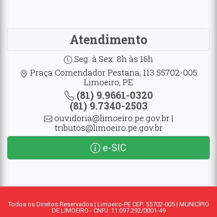
Atendimento
Seg. à Sex. 8h às 16h
Praça Comendador Pestana, 113 55702-005
Limoeiro, PE
(81) 9.9661-0320
(81) 9.7340-2503
ouvidoria@limoeiro.pe.gov.br |
tributos@limoeiro.pe.gov.br
e-SIC
Todos os Direitos Reservados | Limoeiro-PE CEP: 55702-005 | MUNICÍPIO
DE LIMOEIRO - CNPJ: 11.097.292/0001-49