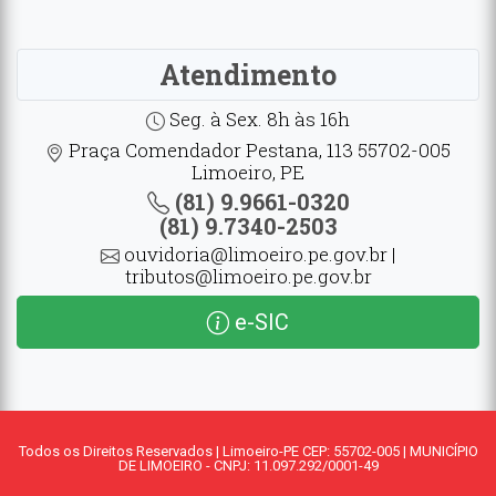
Atendimento
Seg. à Sex. 8h às 16h
Praça Comendador Pestana, 113 55702-005
Limoeiro, PE
(81) 9.9661-0320
(81) 9.7340-2503
ouvidoria@limoeiro.pe.gov.br |
tributos@limoeiro.pe.gov.br
e-SIC
Todos os Direitos Reservados | Limoeiro-PE CEP: 55702-005 | MUNICÍPIO
DE LIMOEIRO - CNPJ: 11.097.292/0001-49