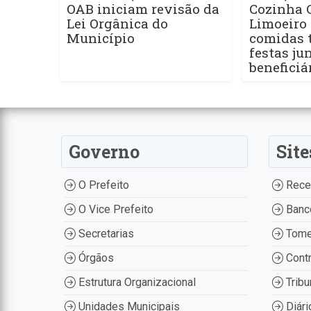
OAB iniciam revisão da
Cozinha 
Lei Orgânica do
Limoeiro 
Município
comidas t
festas ju
beneficiá
Governo
Site
O Prefeito
Recei
O Vice Prefeito
Banco
Secretarias
Tome
Órgãos
Contr
Estrutura Organizacional
Tribu
Unidades Municipais
Diári