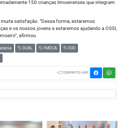
oximadamente 150 crianças limoeirenses que integram
m muita satisfação. “Dessa forma, estaremos
ças e os nossos jovens e estaremos ajudando a OSSI,
moeiro”, afirmou.
adania
DUAL
FMDCA
IOID
COMPARTILHAR: