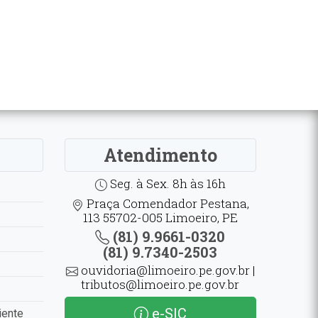
Atendimento
Seg. à Sex. 8h às 16h
Praça Comendador Pestana,
113 55702-005 Limoeiro, PE
(81) 9.9661-0320
(81) 9.7340-2503
ouvidoria@limoeiro.pe.gov.br |
tributos@limoeiro.pe.gov.br
e-SIC
iente