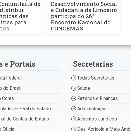
Comunitária de
Desenvolvimento Social
distribui
e Cidadania de Limoeiro
ípicas das
participa do 26°
ninas para
Encontro Nacional do
rios
CONGEMAS
s e Portais
Secretarias
ta Federal
Todas Secretarias
 do Brasil
Saúde
 Conta
Fazenda e Finanças
oladoria-Geral do Estado
Administração
nal de Contas do Estado
Assuntos Jurídicos
o Oficial
Des. Agrícola e Meio Amb