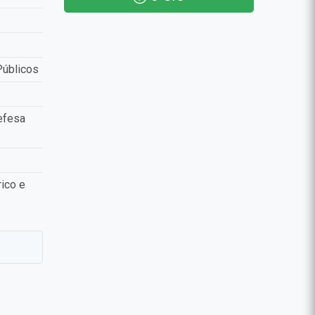
Públicos
efesa
ico e