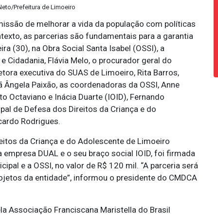
 Neto/Prefeitura de Limoeiro
issão de melhorar a vida da população com políticas
ntexto, as parcerias são fundamentais para a garantia
a (30), na Obra Social Santa Isabel (OSSI), a
e Cidadania, Flávia Melo, o procurador geral do
etora executiva do SUAS de Limoeiro, Rita Barros,
ã Ângela Paixão, as coordenadoras da OSSI, Anne
to Octaviano e Inácia Duarte (IOID), Fernando
pal de Defesa dos Direitos da Criança e do
cardo Rodrigues.
eitos da Criança e do Adolescente de Limoeiro
empresa DUAL e o seu braço social IOID, foi firmada
ipal e a OSSI, no valor de R$ 120 mil. “A parceria será
rojetos da entidade”, informou o presidente do CMDCA
 Associação Franciscana Maristella do Brasil