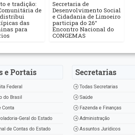
to e tradição:
Secretaria de
Comunitária de
Desenvolvimento Social
distribui
e Cidadania de Limoeiro
ípicas das
participa do 26°
ninas para
Encontro Nacional do
rios
CONGEMAS
s e Portais
Secretarias
ta Federal
Todas Secretarias
 do Brasil
Saúde
 Conta
Fazenda e Finanças
oladoria-Geral do Estado
Administração
nal de Contas do Estado
Assuntos Jurídicos