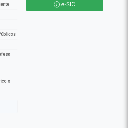
e-SIC
iente
Públicos
efesa
ico e