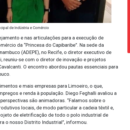
icipal de Indústria e Comércio
jamento e nas articulações para a execução de
mércio da “Princesa do Capibaribe”. Na sede da
mbuco (ADEPE), no Recife, o diretor executivo de
i, reuniu-se com o diretor de inovação e projetos
Cavalcanti. O encontro abordou pautas essenciais para
buco.
stimentos e mais empresas para Limoeiro, o que,
pregos e renda à população. Diego Feghalli avaliou a
 perspectivas são animadoras. “Falamos sobre o
odutivos locais, de modo particular a cadeia têxtil e,
eto de eletrificação de todo o polo industrial de
a o nosso Distrito Industrial”, informou.