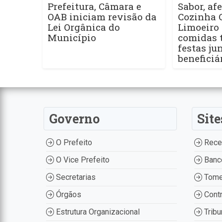
Prefeitura, Câmara e
Sabor, afe
OAB iniciam revisão da
Cozinha 
Lei Orgânica do
Limoeiro 
Município
comidas t
festas ju
beneficiá
Governo
Site
O Prefeito
Recei
O Vice Prefeito
Banco
Secretarias
Tome
Órgãos
Contr
Estrutura Organizacional
Tribu