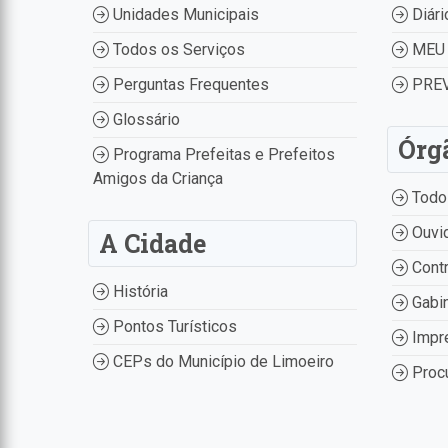
Unidades Municipais
Diári
Todos os Serviços
MEU 
Perguntas Frequentes
PREV
Glossário
Órg
Programa Prefeitas e Prefeitos
Amigos da Criança
Todo
Ouvid
A Cidade
Contr
História
Gabin
Pontos Turísticos
Impr
CEPs do Município de Limoeiro
Procu