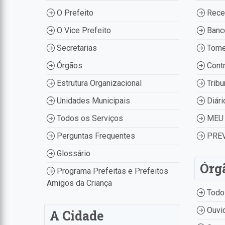
O Prefeito
Recei
O Vice Prefeito
Banco
Secretarias
Tome
Órgãos
Contr
Estrutura Organizacional
Tribu
Unidades Municipais
Diári
Todos os Serviços
MEU 
Perguntas Frequentes
PREV
Glossário
Órg
Programa Prefeitas e Prefeitos
Amigos da Criança
Todo
Ouvid
A Cidade