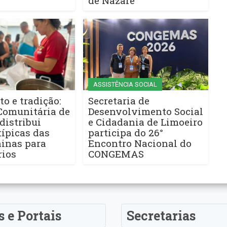
de Nazaré
ASSISTÊNCIA SOCIAL
to e tradição:
Secretaria de
Comunitária de
Desenvolvimento Social
distribui
e Cidadania de Limoeiro
ípicas das
participa do 26°
ninas para
Encontro Nacional do
rios
CONGEMAS
s e Portais
Secretarias