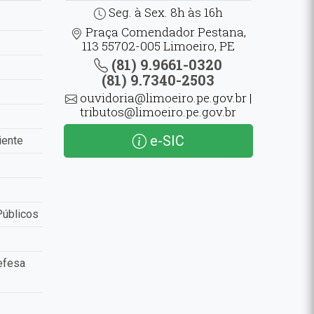
Seg. à Sex. 8h às 16h
Praça Comendador Pestana,
113 55702-005 Limoeiro, PE
(81) 9.9661-0320
(81) 9.7340-2503
ouvidoria@limoeiro.pe.gov.br |
tributos@limoeiro.pe.gov.br
e-SIC
iente
Públicos
efesa