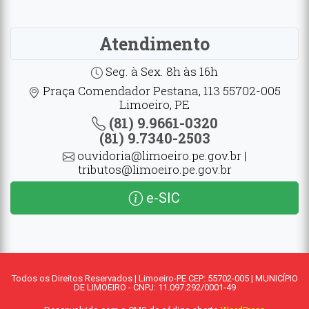
Atendimento
Seg. à Sex. 8h às 16h
Praça Comendador Pestana, 113 55702-005
Limoeiro, PE
(81) 9.9661-0320
(81) 9.7340-2503
ouvidoria@limoeiro.pe.gov.br |
tributos@limoeiro.pe.gov.br
e-SIC
Todos os Direitos Reservados | Limoeiro-PE CEP: 55702-005 | MUNICÍPIO
DE LIMOEIRO - CNPJ: 11.097.292/0001-49