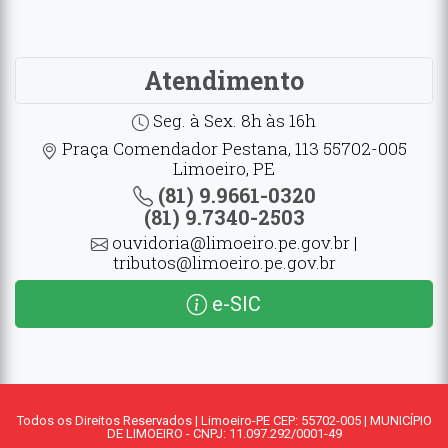
Atendimento
Seg. à Sex. 8h às 16h
Praça Comendador Pestana, 113 55702-005
Limoeiro, PE
(81) 9.9661-0320
(81) 9.7340-2503
ouvidoria@limoeiro.pe.gov.br |
tributos@limoeiro.pe.gov.br
e-SIC
Todos os Direitos Reservados | Limoeiro-PE CEP: 55702-005 | MUNICÍPIO
DE LIMOEIRO - CNPJ: 11.097.292/0001-49