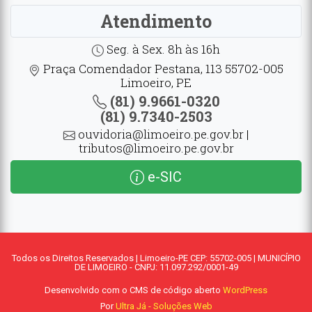
Atendimento
Seg. à Sex. 8h às 16h
Praça Comendador Pestana, 113 55702-005
Limoeiro, PE
(81) 9.9661-0320
(81) 9.7340-2503
ouvidoria@limoeiro.pe.gov.br |
tributos@limoeiro.pe.gov.br
e-SIC
Todos os Direitos Reservados | Limoeiro-PE CEP: 55702-005 | MUNICÍPIO
DE LIMOEIRO - CNPJ: 11.097.292/0001-49
Desenvolvido com o CMS de código aberto
WordPress
Por
Ultra Já - Soluções Web