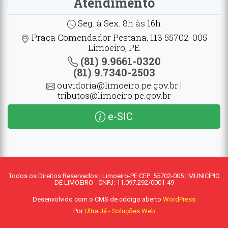
Atendimento
Seg. à Sex. 8h às 16h
Praça Comendador Pestana, 113 55702-005
Limoeiro, PE
(81) 9.9661-0320
(81) 9.7340-2503
ouvidoria@limoeiro.pe.gov.br |
tributos@limoeiro.pe.gov.br
e-SIC
Todos os Direitos Reservados | Limoeiro-PE CEP: 55702-005 | MUNICÍPIO
DE LIMOEIRO - CNPJ: 11.097.292/0001-49
Desenvolvido com o CMS de código aberto
WordPress
Por
Ultra Já - Soluções Web