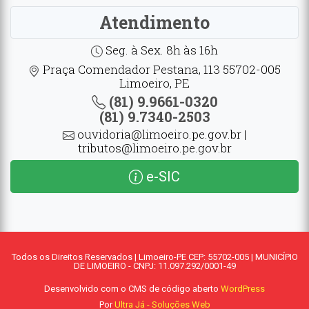
Atendimento
Seg. à Sex. 8h às 16h
Praça Comendador Pestana, 113 55702-005
Limoeiro, PE
(81) 9.9661-0320
(81) 9.7340-2503
ouvidoria@limoeiro.pe.gov.br |
tributos@limoeiro.pe.gov.br
e-SIC
Todos os Direitos Reservados | Limoeiro-PE CEP: 55702-005 | MUNICÍPIO
DE LIMOEIRO - CNPJ: 11.097.292/0001-49
Desenvolvido com o CMS de código aberto
WordPress
Por
Ultra Já - Soluções Web