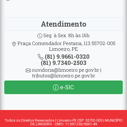
Atendimento
Seg. à Sex. 8h às 16h
Praça Comendador Pestana, 113 55702-005
Limoeiro, PE
(81) 9.9661-0320
(81) 9.7340-2503
ouvidoria@limoeiro.pe.gov.br |
tributos@limoeiro.pe.gov.br
e-SIC
Todos os Direitos Reservados | Limoeiro-PE CEP: 55702-005 | MUNICÍPIO
DE LIMOEIRO - CNPJ: 11.097.292/0001-49