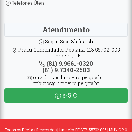
Telefones Úteis
Atendimento
Seg. à Sex. 8h às 16h
Praça Comendador Pestana, 113 55702-005
Limoeiro, PE
(81) 9.9661-0320
(81) 9.7340-2503
ouvidoria@limoeiro.pe.gov.br |
tributos@limoeiro.pe.gov.br
e-SIC
Todos os Direitos Reservados | Limoeiro-PE CEP: 55702-005 | MUNICÍPIO