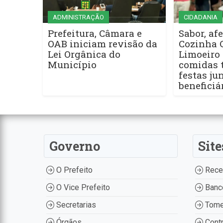
ADMINISTRAÇÃO
CIDADANIA
Prefeitura, Câmara e
Sabor, afe
OAB iniciam revisão da
Cozinha 
Lei Orgânica do
Limoeiro 
Município
comidas t
festas ju
beneficiá
Governo
Site
O Prefeito
Recei
O Vice Prefeito
Banco
Secretarias
Tome
Órgãos
Contr