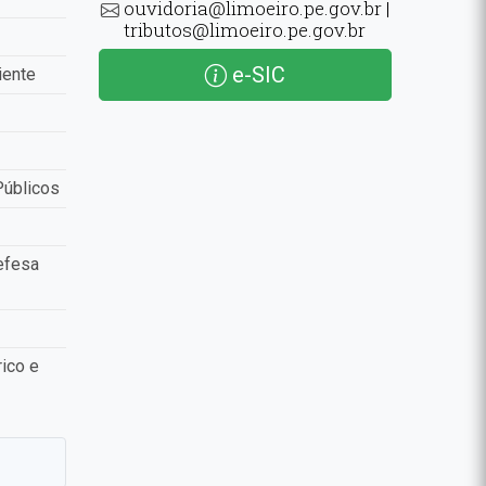
ouvidoria@limoeiro.pe.gov.br |
tributos@limoeiro.pe.gov.br
e-SIC
iente
Públicos
efesa
ico e