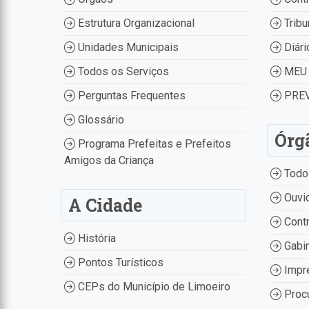
Estrutura Organizacional
Tribu
Unidades Municipais
Diári
Todos os Serviços
MEU 
Perguntas Frequentes
PREV
Glossário
Órg
Programa Prefeitas e Prefeitos
Amigos da Criança
Todo
Ouvid
A Cidade
Contr
História
Gabin
Pontos Turísticos
Impr
CEPs do Município de Limoeiro
Procu