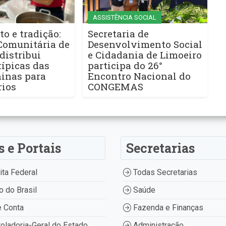
ASSISTÊNCIA SOCIAL
to e tradição:
Secretaria de
Comunitária de
Desenvolvimento Social
distribui
e Cidadania de Limoeiro
ípicas das
participa do 26°
ninas para
Encontro Nacional do
rios
CONGEMAS
s e Portais
Secretarias
ta Federal
Todas Secretarias
 do Brasil
Saúde
 Conta
Fazenda e Finanças
oladoria-Geral do Estado
Administração