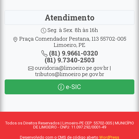
Atendimento
Seg. à Sex. 8h às 16h
Praça Comendador Pestana, 113 55702-005
Limoeiro, PE
(81) 9.9661-0320
(81) 9.7340-2503
ouvidoria@limoeiro.pe.gov.br |
tributos@limoeiro.pe.gov.br
e-SIC
Todos os Direitos Reservados | Limoeiro-PE CEP: 55702-005 | MUNICÍPIO
DE LIMOEIRO - CNPJ: 11.097.292/0001-49
Desenvolvido com o CMS de código aberto
WordPress