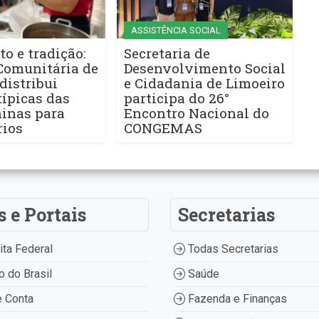
ASSISTÊNCIA SOCIAL
to e tradição:
Secretaria de
Comunitária de
Desenvolvimento Social
distribui
e Cidadania de Limoeiro
ípicas das
participa do 26°
ninas para
Encontro Nacional do
rios
CONGEMAS
s e Portais
Secretarias
ta Federal
Todas Secretarias
 do Brasil
Saúde
 Conta
Fazenda e Finanças