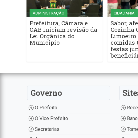
ADMINISTRAÇÃO
CIDADANIA
Prefeitura, Câmara e
Sabor, afe
OAB iniciam revisão da
Cozinha 
Lei Orgânica do
Limoeiro 
Município
comidas t
festas ju
beneficiá
Governo
Site
O Prefeito
Recei
O Vice Prefeito
Banco
Secretarias
Tome