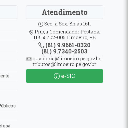
Atendimento
Seg. à Sex. 8h às 16h
Praça Comendador Pestana,
113 55702-005 Limoeiro, PE
(81) 9.9661-0320
(81) 9.7340-2503
ouvidoria@limoeiro.pe.gov.br |
tributos@limoeiro.pe.gov.br
e-SIC
iente
Públicos
efesa