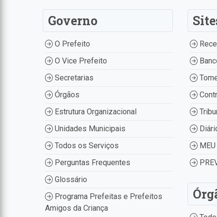
Governo
Site
O Prefeito
Recei
O Vice Prefeito
Banco
Secretarias
Tome
Órgãos
Contr
Estrutura Organizacional
Tribu
Unidades Municipais
Diári
Todos os Serviços
MEU 
Perguntas Frequentes
PREV
Glossário
Órg
Programa Prefeitas e Prefeitos
Amigos da Criança