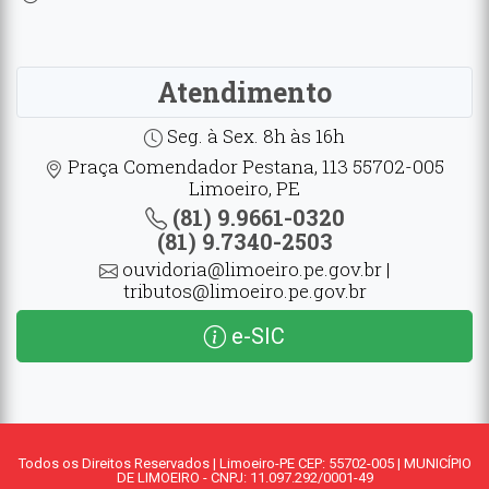
Atendimento
Seg. à Sex. 8h às 16h
Praça Comendador Pestana, 113 55702-005
Limoeiro, PE
(81) 9.9661-0320
(81) 9.7340-2503
ouvidoria@limoeiro.pe.gov.br |
tributos@limoeiro.pe.gov.br
e-SIC
Todos os Direitos Reservados | Limoeiro-PE CEP: 55702-005 | MUNICÍPIO
DE LIMOEIRO - CNPJ: 11.097.292/0001-49