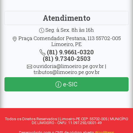
Atendimento
Seg. à Sex. 8h às 16h
Praça Comendador Pestana, 113 55702-005
Limoeiro, PE
(81) 9.9661-0320
(81) 9.7340-2503
ouvidoria@limoeiro.pe.gov.br |
tributos@limoeiro.pe.gov.br
e-SIC
Todos os Direitos Reservados | Limoeiro-PE CEP: 55702-005 | MUNICÍPIO
DE LIMOEIRO - CNPJ: 11.097.292/0001-49
Desenvolvido com o CMS de código aberto
WordPress