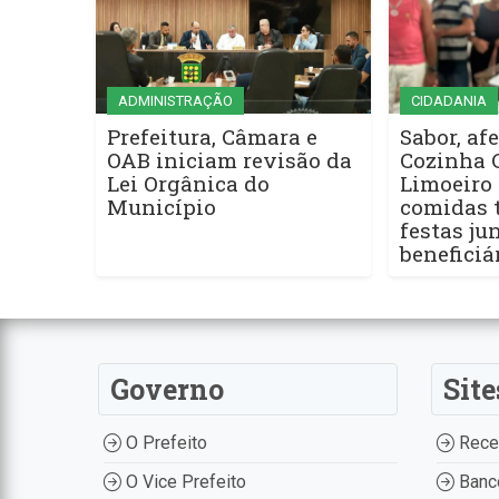
ADMINISTRAÇÃO
CIDADANIA
Prefeitura, Câmara e
Sabor, afe
OAB iniciam revisão da
Cozinha 
Lei Orgânica do
Limoeiro 
Município
comidas t
festas ju
beneficiá
Governo
Site
O Prefeito
Recei
O Vice Prefeito
Banco