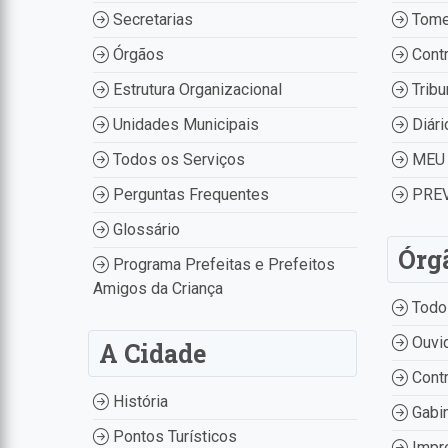
Secretarias
Tome
Órgãos
Contr
Estrutura Organizacional
Tribu
Unidades Municipais
Diári
Todos os Serviços
MEU 
Perguntas Frequentes
PREV
Glossário
Órg
Programa Prefeitas e Prefeitos
Amigos da Criança
Todo
Ouvid
A Cidade
Contr
História
Gabin
Pontos Turísticos
Impr