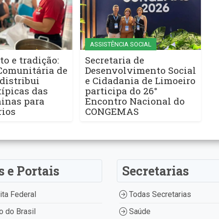
ASSISTÊNCIA SOCIAL
to e tradição:
Secretaria de
Comunitária de
Desenvolvimento Social
distribui
e Cidadania de Limoeiro
ípicas das
participa do 26°
ninas para
Encontro Nacional do
rios
CONGEMAS
s e Portais
Secretarias
ta Federal
Todas Secretarias
 do Brasil
Saúde