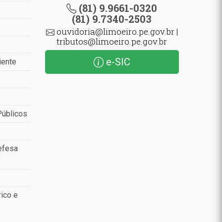
(81) 9.9661-0320
(81) 9.7340-2503
ouvidoria@limoeiro.pe.gov.br |
tributos@limoeiro.pe.gov.br
e-SIC
iente
Públicos
efesa
ico e