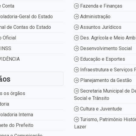
 Conta
Fazenda e Finanças
oladoria-Geral do Estado
Administração
nal de Contas do Estado
Assuntos Jurídicos
o Oficial
Des. Agrícola e Meio Amb
INSS
Desenvolvimento Social
IDÊNCIA
Educação e Esportes
Infraestrutura e Serviços 
ãos
Planejamento da Gestão
Secretaria Municipal de D
s os órgãos
Social e Trânsito
oria
Cultura e Juventude
oladoria Interna
Turismo, Patrimônio Histór
ete do Prefeito
Lazer
ensa e Comunicação