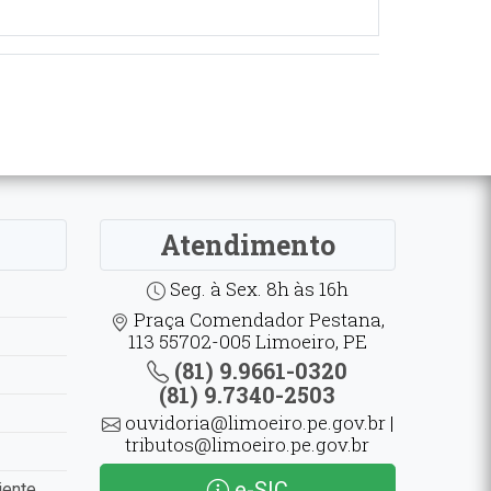
Atendimento
Seg. à Sex. 8h às 16h
Praça Comendador Pestana,
113 55702-005 Limoeiro, PE
(81) 9.9661-0320
(81) 9.7340-2503
ouvidoria@limoeiro.pe.gov.br |
tributos@limoeiro.pe.gov.br
e-SIC
iente