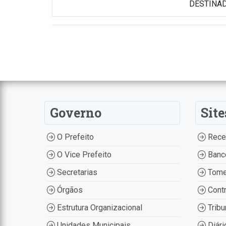
DESTINADO
Governo
Site
O Prefeito
Recei
O Vice Prefeito
Banco
Secretarias
Tome
Órgãos
Contr
Estrutura Organizacional
Tribu
Unidades Municipais
Diári