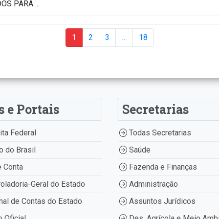
S PARA ...
1
2
3
…
18
s e Portais
Secretarias
ta Federal
Todas Secretarias
 do Brasil
Saúde
 Conta
Fazenda e Finanças
oladoria-Geral do Estado
Administração
nal de Contas do Estado
Assuntos Jurídicos
o Oficial
Des. Agrícola e Meio Amb