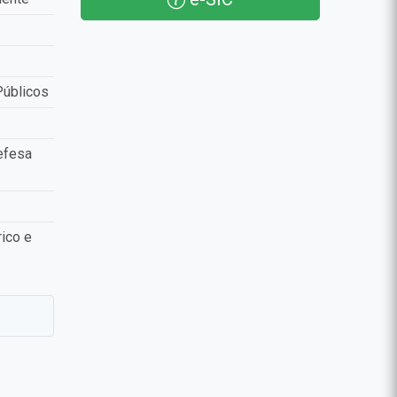
Públicos
efesa
ico e