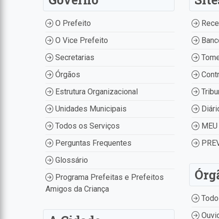
O Prefeito
Recei
O Vice Prefeito
Banco
Secretarias
Tome
Órgãos
Contr
Estrutura Organizacional
Tribu
Unidades Municipais
Diári
Todos os Serviços
MEU 
Perguntas Frequentes
PREV
Glossário
Órg
Programa Prefeitas e Prefeitos
Amigos da Criança
Todo
Ouvid