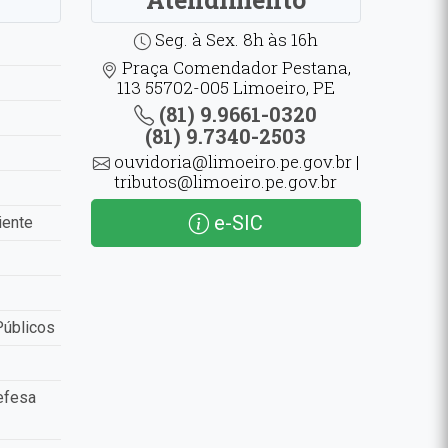
Seg. à Sex. 8h às 16h
Praça Comendador Pestana,
113 55702-005 Limoeiro, PE
(81) 9.9661-0320
(81) 9.7340-2503
ouvidoria@limoeiro.pe.gov.br |
tributos@limoeiro.pe.gov.br
e-SIC
iente
Públicos
efesa