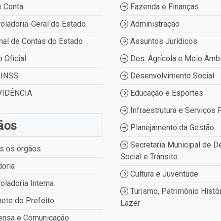
 Conta
Fazenda e Finanças
oladoria-Geral do Estado
Administração
nal de Contas do Estado
Assuntos Jurídicos
o Oficial
Des. Agrícola e Meio Amb
INSS
Desenvolvimento Social
IDÊNCIA
Educação e Esportes
Infraestrutura e Serviços 
ãos
Planejamento da Gestão
Secretaria Municipal de D
s os órgãos
Social e Trânsito
oria
Cultura e Juventude
oladoria Interna
Turismo, Patrimônio Histór
ete do Prefeito
Lazer
ensa e Comunicação