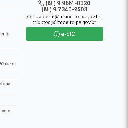
(81) 9.9661-0320
(81) 9.7340-2503
ouvidoria@limoeiro.pe.gov.br |
tributos@limoeiro.pe.gov.br
e-SIC
iente
Públicos
efesa
ico e