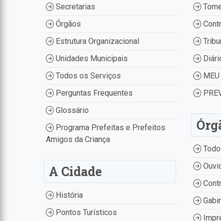
Secretarias
Tome
Órgãos
Contr
Estrutura Organizacional
Tribu
Unidades Municipais
Diári
Todos os Serviços
MEU 
Perguntas Frequentes
PREV
Glossário
Órg
Programa Prefeitas e Prefeitos
Amigos da Criança
Todo
Ouvid
A Cidade
Contr
História
Gabin
Pontos Turísticos
Impr