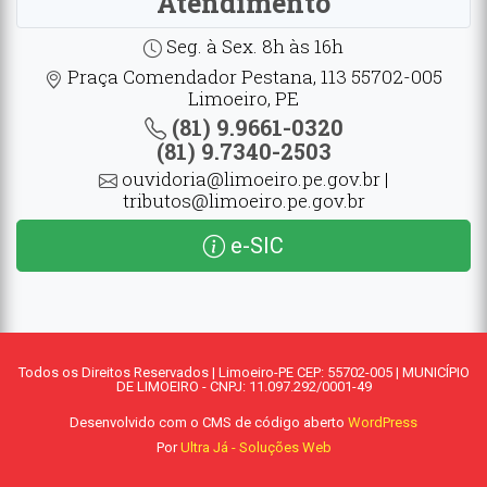
Atendimento
Seg. à Sex. 8h às 16h
Praça Comendador Pestana, 113 55702-005
Limoeiro, PE
(81) 9.9661-0320
(81) 9.7340-2503
ouvidoria@limoeiro.pe.gov.br |
tributos@limoeiro.pe.gov.br
e-SIC
Todos os Direitos Reservados | Limoeiro-PE CEP: 55702-005 | MUNICÍPIO
DE LIMOEIRO - CNPJ: 11.097.292/0001-49
Desenvolvido com o CMS de código aberto
WordPress
Por
Ultra Já - Soluções Web