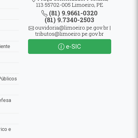
113 55702-005 Limoeiro, PE
(81) 9.9661-0320
(81) 9.7340-2503
ouvidoria@limoeiro.pe.gov.br |
tributos@limoeiro.pe.gov.br
e-SIC
iente
Públicos
efesa
ico e