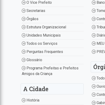
O Vice Prefeito
Banco
Secretarias
Tome
Órgãos
Contr
Estrutura Organizacional
Tribu
Unidades Municipais
Diári
Todos os Serviços
MEU 
Perguntas Frequentes
PREV
Glossário
Órg
Programa Prefeitas e Prefeitos
Amigos da Criança
Todo
Ouvid
A Cidade
Contr
História
Gabin