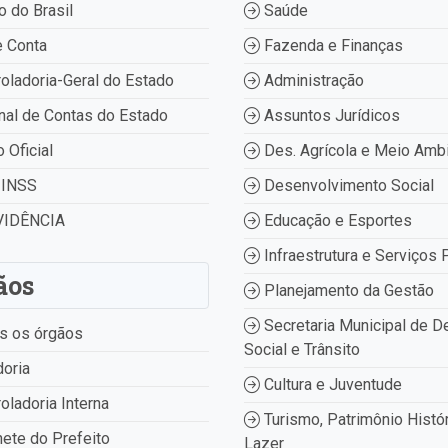
 do Brasil
Saúde
 Conta
Fazenda e Finanças
oladoria-Geral do Estado
Administração
nal de Contas do Estado
Assuntos Jurídicos
o Oficial
Des. Agrícola e Meio Amb
INSS
Desenvolvimento Social
IDÊNCIA
Educação e Esportes
Infraestrutura e Serviços 
ãos
Planejamento da Gestão
Secretaria Municipal de D
s os órgãos
Social e Trânsito
oria
Cultura e Juventude
oladoria Interna
Turismo, Patrimônio Histór
ete do Prefeito
Lazer